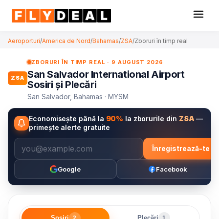
Aeroporturi
/
America de Nord
/
Bahamas
/
ZSA
/
Zboruri în timp real
ZBORURI ÎN TIMP REAL · 9 AUGUST 2026
San Salvador International Airport
ZSA
Sosiri și Plecări
San Salvador, Bahamas · MYSM
Economisește până la
90%
la zborurile din
ZSA
—
primește alerte gratuite
Înregistrează-te
Google
Facebook
Sosiri
Plecări
2
1