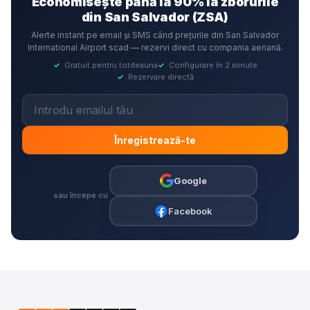
Economisește până la 90% la zborurile
din San Salvador (ZSA)
Alerte instant pe email și SMS când prețurile din San Salvador
International Airport scad — rezervi direct cu compania aeriană.
✓
Gratuit pentru totdeauna
✓
Configurare în 2 minute
✓
Rezervare directă
Înregistrează-te
Google
sau începe cu
Facebook