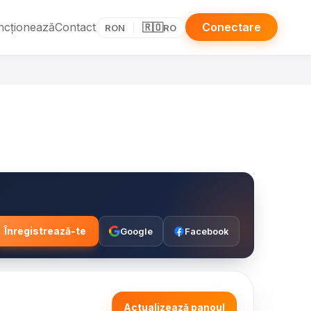
ncționează
Contact
Conectare
🇷🇴
RON
RO
Înregistrează-te
Google
Facebook
Actualizează panoul