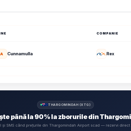
INE
COMPANIE
Cunnamulla
Rex
A
THARGOMINDAH (XTG)
te până la 90% la zborurile din Thargom
il și SMS când prețurile din Thargomindah Airport scad — rezervi direc