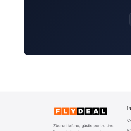
Î
C
Zboruri ieftine, găsite pentru tine.
Pr