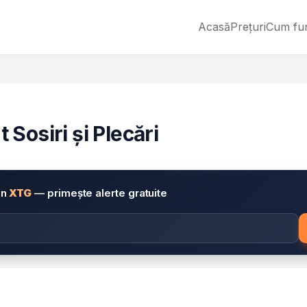
Acasă
Prețuri
Cum fu
Sosiri și Plecări
in
XTG
— primește alerte gratuite