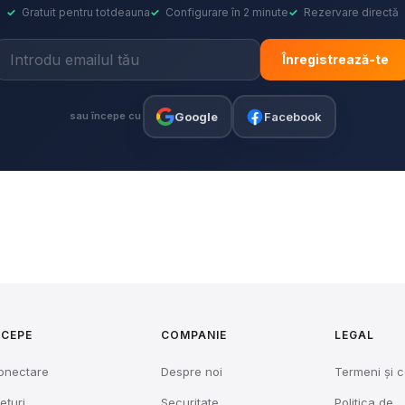
✓
Gratuit pentru totdeauna
✓
Configurare în 2 minute
✓
Rezervare directă
Înregistrează-te
Google
Facebook
sau începe cu
NCEPE
COMPANIE
LEGAL
onectare
Despre noi
Termeni și c
ețuri
Securitate
Politica de