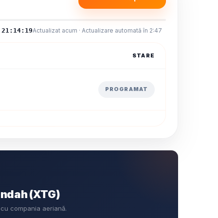
21:14:20
Actualizat acum · Actualizare automată în 2:46
STARE
PROGRAMAT
indah (XTG)
t cu compania aeriană.