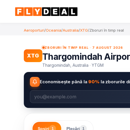
Aeroporturi
/
Oceania
/
Australia
/
XTG
/
Zboruri în timp real
ZBORURI ÎN TIMP REAL · 7 AUGUST 2026
Thargomindah Airport 
XTG
Thargomindah, Australia · YTGM
Economisește până la
90%
la zborurile d
Sosiri
Plecări
1
1