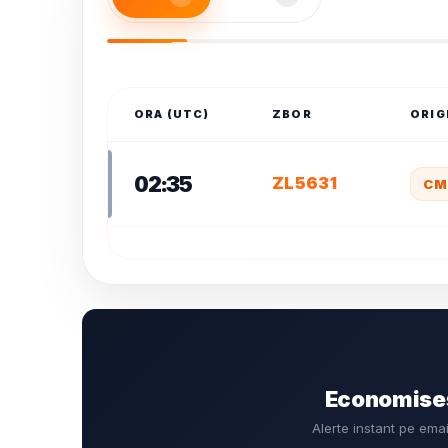
ORA (UTC)
ZBOR
ORIG
02:35
ZL5631
CM
Economiseș
Alerte instant pe ema