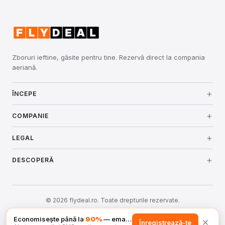
Zboruri ieftine, găsite pentru tine. Rezervă direct la compania
aeriană.
ÎNCEPE
Conectare
COMPANIE
Despre noi
LEGAL
Prețuri
Termeni și condiții
DESCOPERĂ
Securitate
Cum funcționează
Aeroporturi
Politica de confidențialitate
Contact
© 2026 flydeal.ro. Toate drepturile rezervate.
Companii aeriene
Politica de cookie-uri
Hartă site
Setări cookie-uri
Economisește până la
90%
— email și SMS
Înregistrează-te