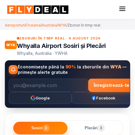
Aeroporturi
/
Oceania
/
Australia
/
WYA
/
Zboruri în timp real
ZBORURI ÎN TIMP REAL · 6 AUGUST 2026
Whyalla Airport Sosiri și Plecări
WYA
Whyalla, Australia · YWHA
Economisește până la
90%
la zborurile din
WYA
—
primește alerte gratuite
Înregistrează-te
Google
Facebook
Sosiri
Plecări
3
3