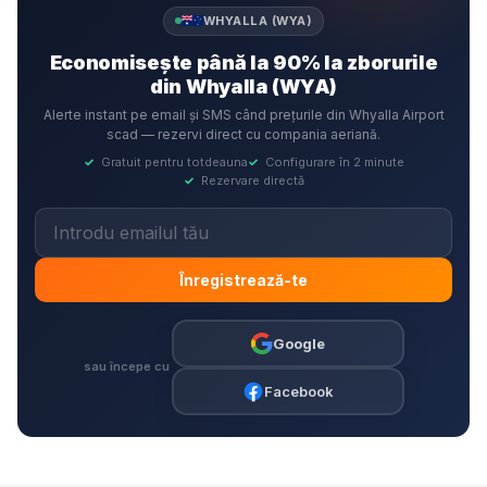
WHYALLA (WYA)
Economisește până la 90% la zborurile
din Whyalla (WYA)
Alerte instant pe email și SMS când prețurile din Whyalla Airport
scad — rezervi direct cu compania aeriană.
✓
Gratuit pentru totdeauna
✓
Configurare în 2 minute
✓
Rezervare directă
Înregistrează-te
Google
sau începe cu
Facebook