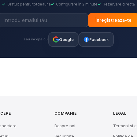
✓
Gratuit pentru totdeauna
✓
Configurare în 2 minute
✓
Rezervare directă
Înregistrează-te
Google
Facebook
sau începe cu
NCEPE
COMPANIE
LEGAL
onectare
Despre noi
Termeni și c
ețuri
Securitate
Politica de