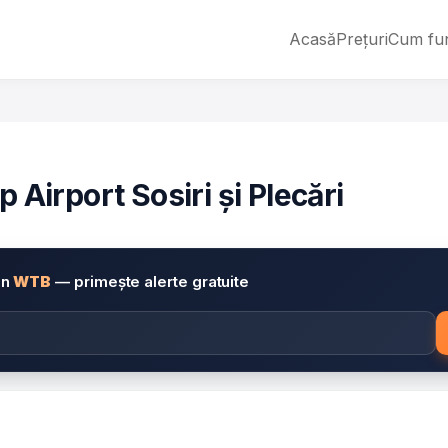
Acasă
Prețuri
Cum fu
irport Sosiri și Plecări
in
WTB
— primește alerte gratuite