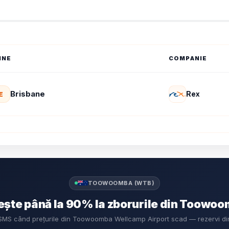
INE
COMPANIE
Brisbane
Rex
E
TOOWOOMBA (WTB)
ște până la 90% la zborurile din Toowo
și SMS când prețurile din Toowoomba Wellcamp Airport scad — rezervi di