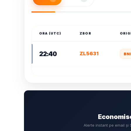
ORA (UTC)
ZBOR
ORIG
22:40
ZL5631
BN
Economise
Alerte instant pe email 