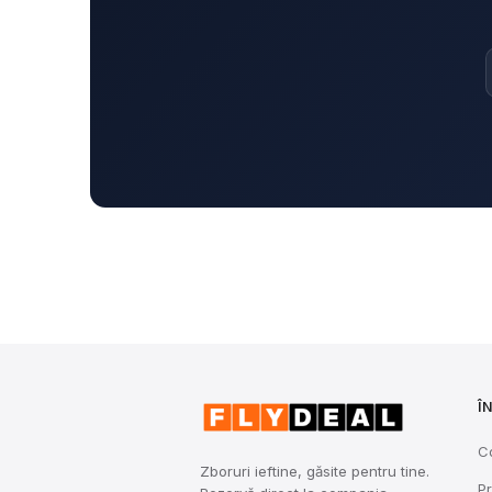
Î
C
Zboruri ieftine, găsite pentru tine.
Pr