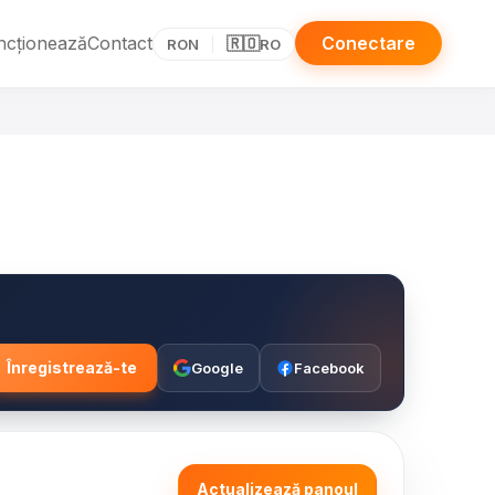
ncționează
Contact
Conectare
🇷🇴
RON
RO
Înregistrează-te
Google
Facebook
Actualizează panoul