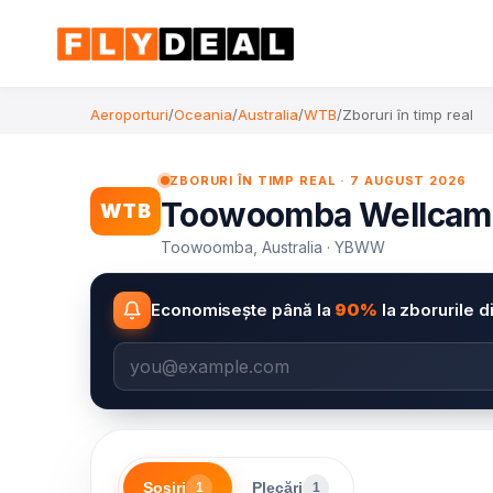
Aeroporturi
/
Oceania
/
Australia
/
WTB
/
Zboruri în timp real
ZBORURI ÎN TIMP REAL · 7 AUGUST 2026
Toowoomba Wellcamp A
WTB
Toowoomba, Australia · YBWW
Economisește până la
90%
la zborurile d
Sosiri
Plecări
1
1