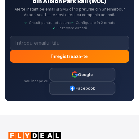
din Albion Park Rail (WOL)
Alerte instant pe email și SMS când prețurile din Shellharbour
Airport scad — rezervi direct cu compania aeriană.
✓
Gratuit pentru totdeauna
✓
Configurare în 2 minute
✓
Rezervare directă
Înregistrează-te
Google
sau începe cu
Facebook