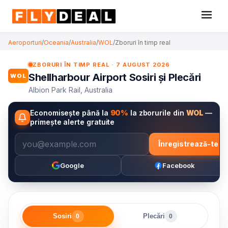
Aeroporturi
/
Oceania
/
Australia
/
WOL
/
Zboruri în timp real
ZBORURI ÎN TIMP REAL · 7 AUGUST 2026
Shellharbour Airport Sosiri și Plecări
WOL
Albion Park Rail, Australia
Economisește până la
90%
la zborurile din
WOL
—
primește alerte gratuite
Înregistrează-te
Google
Facebook
Sosiri
Plecări
0
0