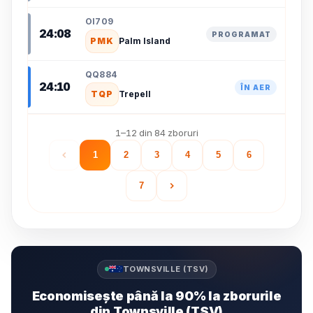
OI709
24:08
PROGRAMAT
PMK
Palm Island
QQ884
24:10
ÎN AER
TQP
Trepell
1–12 din 84 zboruri
1
2
3
4
5
6
7
TOWNSVILLE (TSV)
Economisește până la 90% la zborurile
din Townsville (TSV)