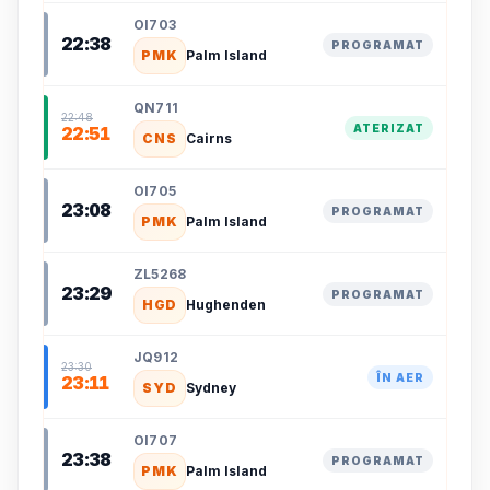
OI703
22:38
PROGRAMAT
PMK
Palm Island
QN711
22:48
ATERIZAT
22:51
CNS
Cairns
OI705
23:08
PROGRAMAT
PMK
Palm Island
ZL5268
23:29
PROGRAMAT
HGD
Hughenden
JQ912
23:30
ÎN AER
23:11
SYD
Sydney
OI707
23:38
PROGRAMAT
PMK
Palm Island