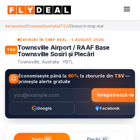
Aeroporturi
/
Oceania
/
Australia
/
TSV
/
Zboruri în timp real
ZBORURI ÎN TIMP REAL · 5 AUGUST 2026
Townsville Airport / RAAF Base
TSV
Townsville Sosiri și Plecări
Townsville, Australia · YBTL
Economisește până la
90%
la zborurile din
TSV
—
primește alerte gratuite
Înregistrează-te
Google
Facebook
Sosiri
Plecări
84
82