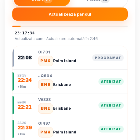
Actualizează panoul
23:17:34
Actualizat acum · Actualizare automată în 2:46
OI701
22:08
PROGRAMAT
PMK
Palm Island
JQ904
22:15
22:24
ATERIZAT
BNE
Brisbane
+10m
VA383
22:20
ATERIZAT
22:21
BNE
Brisbane
OI497
22:29
22:39
ATERIZAT
PMK
Palm Island
+11m