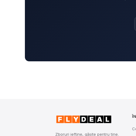
Î
C
Zboruri ieftine, găsite pentru tine.