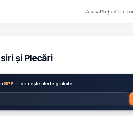
Acasă
Prețuri
Cum fu
ri și Plecări
in
SPP
— primește alerte gratuite