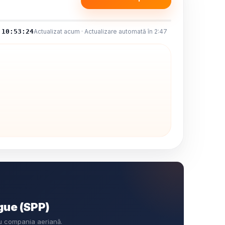
10:53:25
Actualizat acum · Actualizare automată în 2:46
gue (SPP)
cu compania aeriană.