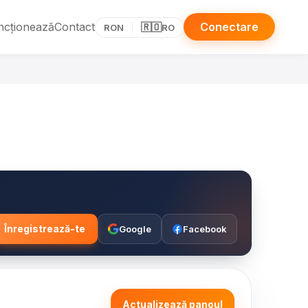
ncționează
Contact
Conectare
🇷🇴
RON
RO
Înregistrează-te
Google
Facebook
Actualizează panoul