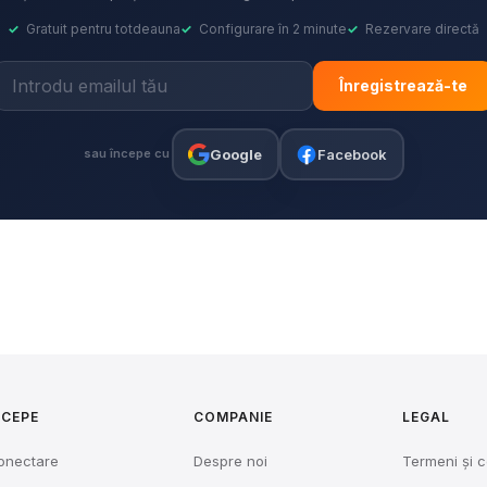
✓
Gratuit pentru totdeauna
✓
Configurare în 2 minute
✓
Rezervare directă
Înregistrează-te
Google
Facebook
sau începe cu
NCEPE
COMPANIE
LEGAL
onectare
Despre noi
Termeni și c