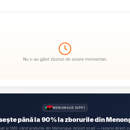
Nu s-au găsit zboruri de sosire momentan.
MENONGUE (SPP)
ește până la 90% la zborurile din Menon
mail și SMS când prețurile din Menongue Airport scad — rezervi direct 