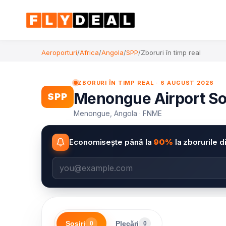
Aeroporturi
/
Africa
/
Angola
/
SPP
/
Zboruri în timp real
ZBORURI ÎN TIMP REAL · 6 AUGUST 2026
Menongue Airport Sosi
SPP
Menongue, Angola · FNME
Economisește până la
90%
la zborurile d
Sosiri
Plecări
0
0