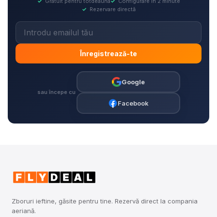
✓
Gratuit pentru totdeauna
✓
Configurare în 2 minute
✓
Rezervare directă
Înregistrează-te
Google
sau începe cu
Facebook
Zboruri ieftine, găsite pentru tine. Rezervă direct la compania
aeriană.