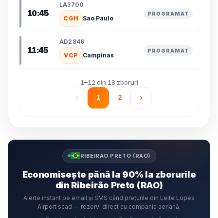
LA3700
10:45
PROGRAMAT
CGH
Sao Paulo
AD2846
11:45
PROGRAMAT
VCP
Campinas
1–12 din 18 zboruri
1
2
RIBEIRÃO PRETO (RAO)
Economisește până la 90% la zborurile
din Ribeirão Preto (RAO)
Alerte instant pe email și SMS când prețurile din Leite Lopes
Airport scad — rezervi direct cu compania aeriană.