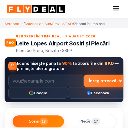
Aeroporturi
/
America de Sud
/
Brazilia
/
RAO
/
Zboruri în timp real
ZBORURI ÎN TIMP REAL · 7 AUGUST 2026
Leite Lopes Airport Sosiri și Plecări
RAO
Ribeirão Preto, Brazilia · SBRP
Economisește până la
90%
la zborurile din
RAO
—
primește alerte gratuite
Înregistrează-te
Google
Facebook
Sosiri
Plecări
18
17