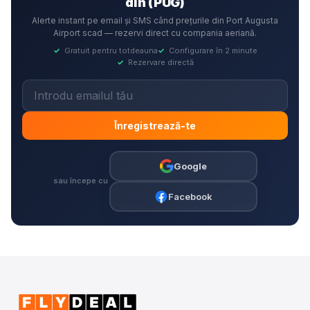
din (PUG)
Alerte instant pe email și SMS când prețurile din Port Augusta
Airport scad — rezervi direct cu compania aeriană.
✓
Gratuit pentru totdeauna
✓
Configurare în 2 minute
✓
Rezervare directă
Înregistrează-te
Google
sau începe cu
Facebook