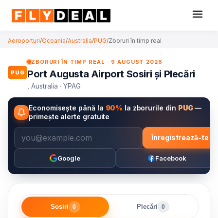
Aeroporturi
/
Oceania
/
Australia
/
PUG
/
Zboruri în timp real
ZBORURI ÎN TIMP REAL · 9 AUGUST 2026
Port Augusta Airport Sosiri și Plecări
PUG
, Australia · YPAG
Economisește până la
90%
la zborurile din
PUG
—
primește alerte gratuite
Înregistrează-te
Google
Facebook
Sosiri
Plecări
0
0