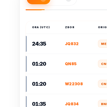
ORA (UTC)
ZBOR
ORIG
24:35
JQ832
ME
01:20
QN85
CN
01:20
W22308
CN
01:35
JQ834
BN