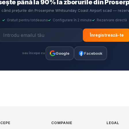
ște până la 90% la zborurile din Proser
MS când prețurile din Proserpine Whitsunday Coast Airport scad — rezerv
✓
Gratuit pentru totdeauna
✓
Configurare în 2 minute
✓
Rezervare directă
Înregistrează-te
Google
Facebook
sau începe cu
NCEPE
COMPANIE
LEGAL