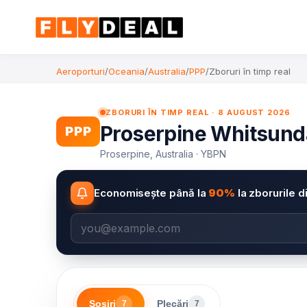
Aeroporturi
/
Oceania
/
Australia
/
PPP
/
Zboruri în timp real
ZBORURI ÎN TIMP REAL · 8 AUGUST 2026
Proserpine Whitsunday
PPP
Proserpine, Australia · YBPN
Economisește până la
90%
la zborurile d
Sosiri
Plecări
7
7