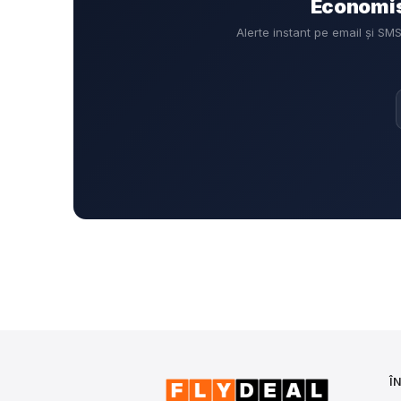
Economise
Alerte instant pe email și S
Î