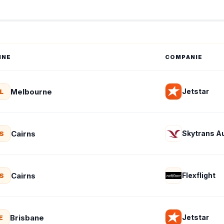
INE
COMPANIE
Melbourne
Jetstar
L
Cairns
Skytrans Au
S
Cairns
Flexflight
S
Brisbane
Jetstar
E