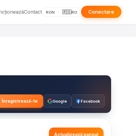
ncționează
Contact
Conectare
🇷🇴
RON
RO
Înregistrează-te
Google
Facebook
Actualizează panoul