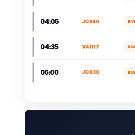
04:05
JQ840
SY
04:35
VA1117
BN
05:00
JQ836
BN