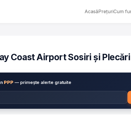
Acasă
Prețuri
Cum fu
 Coast Airport Sosiri și Plecări
in
PPP
— primește alerte gratuite