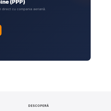
pine (PPP)
i direct cu compania aeriană.
DESCOPERĂ