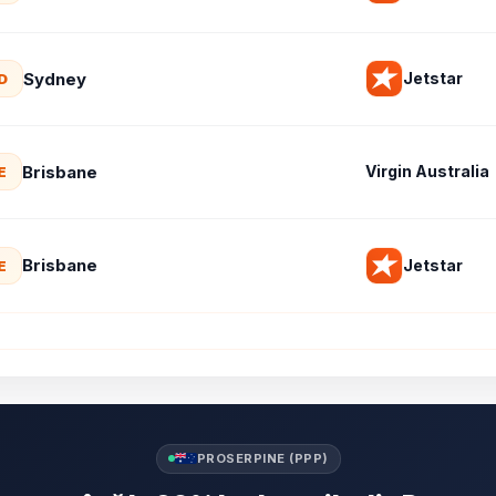
Sydney
Jetstar
D
Brisbane
Virgin Australia
E
Brisbane
Jetstar
E
PROSERPINE (PPP)