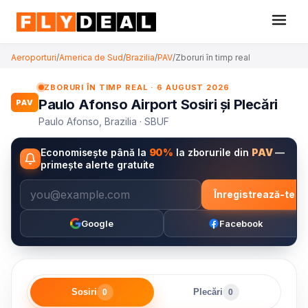
Aeroporturi
/
America de Sud
/
Brazilia
/
PAV
/
Zboruri în timp real
ZBORURI ÎN TIMP REAL · 6 AUGUST 2026
Paulo Afonso Airport Sosiri și Plecări
PAV
Paulo Afonso, Brazilia · SBUF
Economisește până la
90%
la zborurile din
PAV
—
primește alerte gratuite
Înregistrează-te
Google
Facebook
Sosiri
Plecări
0
0