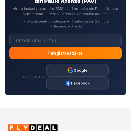
din Paulo Afonso (PAV)
Alerte instant pe email și SMS când prețurile din Paulo Afonso
Airport scad — rezervi direct cu compania aeriană.
✓
Gratuit pentru totdeauna
✓
Configurare în 2 minute
✓
Rezervare directă
Înregistrează-te
Google
sau începe cu
Facebook