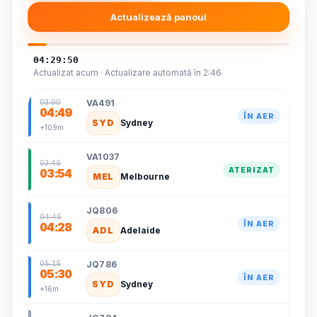
Actualizează panoul
04:29:50
Actualizat acum · Actualizare automată în 2:46
VA491
03:00
04:49
ÎN AER
SYD
Sydney
+109m
VA1037
03:45
ATERIZAT
03:54
MEL
Melbourne
JQ806
04:45
ÎN AER
04:28
ADL
Adelaide
JQ786
05:15
05:30
ÎN AER
SYD
Sydney
+16m