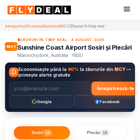
Aeroporturi
/
Oceania
/
Australia
/
MCY
/
Zboruri în timp real
ZBORURI ÎN TIMP REAL · 8 AUGUST 2026
Sunshine Coast Airport Sosiri și Plecări
MCY
Maroochydore, Australia · YBSU
Economisește până la
90%
la zborurile din
MCY
—
primește alerte gratuite
Înregistrează-te
Google
Facebook
Sosiri
Plecări
19
19