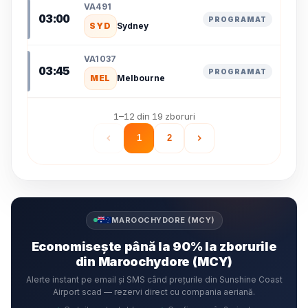
VA491
03:00
PROGRAMAT
SYD
Sydney
VA1037
03:45
PROGRAMAT
MEL
Melbourne
1–12 din 19 zboruri
1
2
MAROOCHYDORE (MCY)
Economisește până la 90% la zborurile
din Maroochydore (MCY)
Alerte instant pe email și SMS când prețurile din Sunshine Coast
Airport scad — rezervi direct cu compania aeriană.