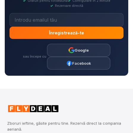
✓
Gratuit pentru totdeauna
✓
Configurare în 2 minute
✓
Rezervare directă
Înregistrează-te
Google
sau începe cu
Facebook
Zboruri ieftine, găsite pentru tine. Rezervă direct la compania
aeriană.