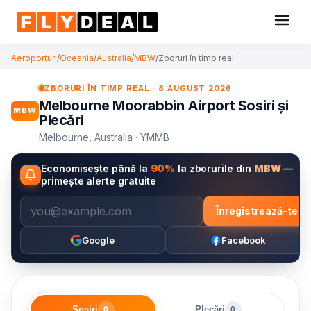
Aeroporturi
/
Oceania
/
Australia
/
MBW
/
Zboruri în timp real
ZBORURI ÎN TIMP REAL · 8 AUGUST 2026
Melbourne Moorabbin Airport Sosiri și
MBW
Plecări
Melbourne, Australia · YMMB
Economisește până la
90%
la zborurile din
MBW
—
primește alerte gratuite
Înregistrează-te
Google
Facebook
Sosiri
Plecări
0
0