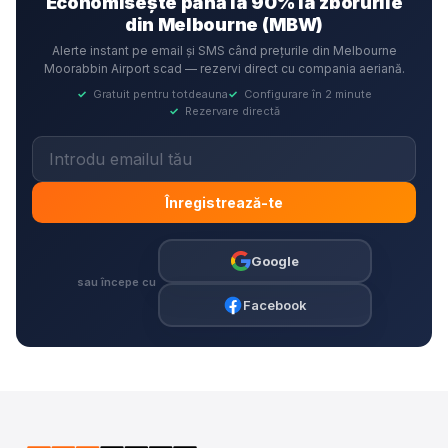
Economisește până la 90% la zborurile
din Melbourne (MBW)
Alerte instant pe email și SMS când prețurile din Melbourne
Moorabbin Airport scad — rezervi direct cu compania aeriană.
✓
Gratuit pentru totdeauna
✓
Configurare în 2 minute
✓
Rezervare directă
Înregistrează-te
Google
sau începe cu
Facebook