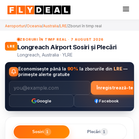
Aeroporturi
/
Oceania
/
Australia
/
LRE
/
Zboruri în timp real
ZBORURI ÎN TIMP REAL · 7 AUGUST 2026
Longreach Airport Sosiri și Plecări
LRE
Longreach, Australia · YLRE
Economisește până la
90%
la zborurile din
LRE
—
primește alerte gratuite
Înregistrează-te
Google
Facebook
Sosiri
Plecări
1
1