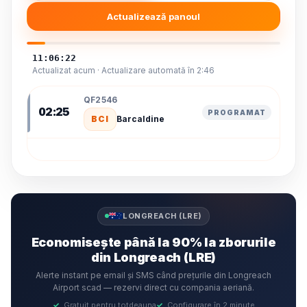
Actualizează panoul
11:06:22
Actualizat acum · Actualizare automată în 2:46
QF2546
02:25
PROGRAMAT
BCI
Barcaldine
LONGREACH (LRE)
Economisește până la 90% la zborurile
din Longreach (LRE)
Alerte instant pe email și SMS când prețurile din Longreach
Airport scad — rezervi direct cu compania aeriană.
✓
Gratuit pentru totdeauna
✓
Configurare în 2 minute