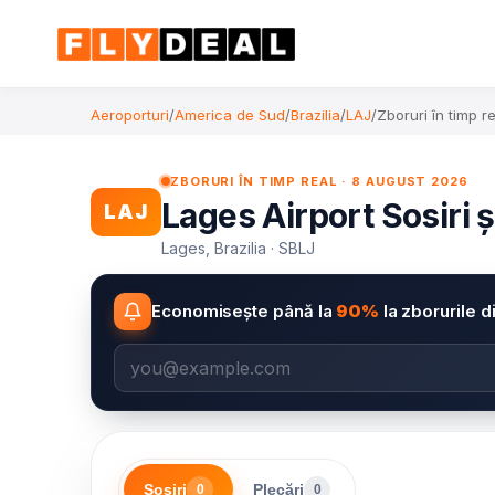
Aeroporturi
/
America de Sud
/
Brazilia
/
LAJ
/
Zboruri în timp r
ZBORURI ÎN TIMP REAL · 8 AUGUST 2026
Lages Airport Sosiri ș
LAJ
Lages, Brazilia · SBLJ
Economisește până la
90%
la zborurile d
Sosiri
Plecări
0
0