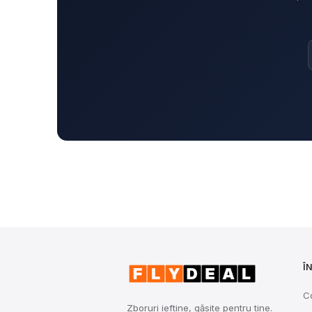
Î
C
Zboruri ieftine, găsite pentru tine.