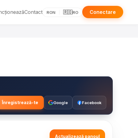
ncționează
Contact
Conectare
🇷🇴
RON
RO
Înregistrează-te
Google
Facebook
Actualizează panoul