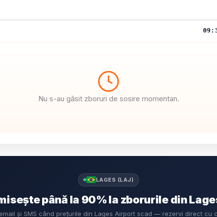
09:
Nu s-au găsit zboruri de sosire momentan.
LAGES (LAJ)
isește până la 90% la zborurile din Lage
 email și SMS când prețurile din Lages Airport scad — rezervi direct cu