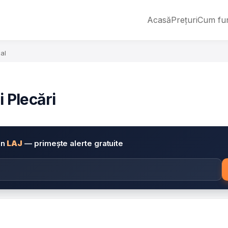
Acasă
Prețuri
Cum fu
eal
i Plecări
in
LAJ
— primește alerte gratuite