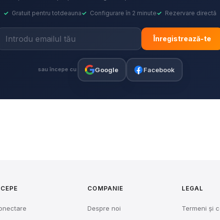
✓
Gratuit pentru totdeauna
✓
Configurare în 2 minute
✓
Rezervare directă
Înregistrează-te
Google
Facebook
sau începe cu
NCEPE
COMPANIE
LEGAL
onectare
Despre noi
Termeni și c