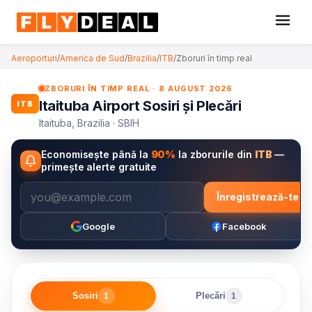
Aeroporturi
/
America de Sud
/
Brazilia
/
ITB
/
Zboruri în timp real
ZBORURI ÎN TIMP REAL · 8 AUGUST 2026
Itaituba Airport Sosiri și Plecări
ITB
Itaituba, Brazilia · SBIH
Economisește până la
90%
la zborurile din
ITB
—
primește alerte gratuite
Înregistrează-te
Google
Facebook
Sosiri
Plecări
1
1