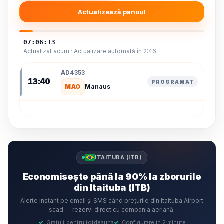
Actualizează panoul
07:06:13
Actualizat acum · Actualizare automată în 2:46
AD4353
13:40
PROGRAMAT
MAO
Manaus
ITAITUBA (ITB)
Economisește până la 90% la zborurile
din Itaituba (ITB)
Alerte instant pe email și SMS când prețurile din Itaituba Airport
scad — rezervi direct cu compania aeriană.
✓
Gratuit pentru totdeauna
✓
Configurare în 2 minute