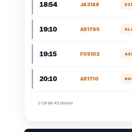
18:54
JA3148
EZ
19:10
AR1795
SL
19:15
FO5102
AE
20:10
AR1710
RO
1–18 din 43 zboruri