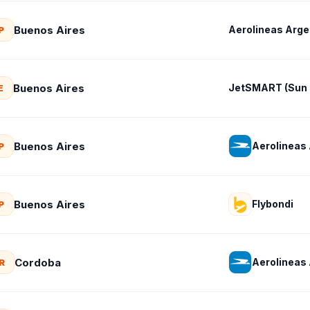
Buenos Aires
Aerolineas Arge
P
Buenos Aires
JetSMART (Sun 
E
Buenos Aires
Aerolineas
P
Buenos Aires
Flybondi
P
Cordoba
Aerolineas
R