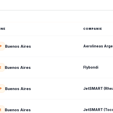
INE
COMPANIE
Buenos Aires
Aerolineas Arge
P
Buenos Aires
Flybondi
E
Buenos Aires
JetSMART (Rhea
P
Buenos Aires
JetSMART (Toco
E