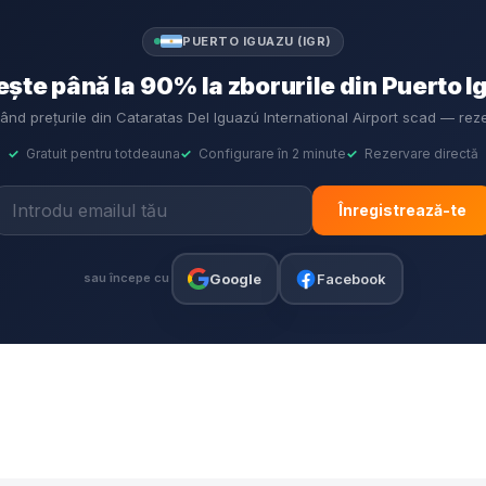
PUERTO IGUAZU (IGR)
te până la 90% la zborurile din Puerto I
când prețurile din Cataratas Del Iguazú International Airport scad — rez
✓
Gratuit pentru totdeauna
✓
Configurare în 2 minute
✓
Rezervare directă
Înregistrează-te
Google
Facebook
sau începe cu