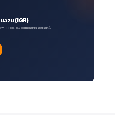
guazu (IGR)
ervi direct cu compania aeriană.