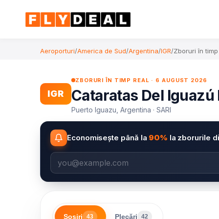
Aeroporturi
/
America de Sud
/
Argentina
/
IGR
/
Zboruri în timp
ZBORURI ÎN TIMP REAL · 6 AUGUST 2026
Cataratas Del Iguazú I
IGR
Puerto Iguazu, Argentina · SARI
Economisește până la
90%
la zborurile d
Sosiri
Plecări
43
42