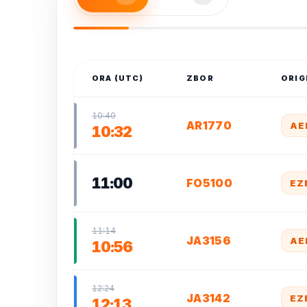
ORA (UTC)
ZBOR
ORIG
10:40
AR1770
AE
10:32
11:00
FO5100
EZ
11:14
JA3156
AE
10:56
12:24
JA3142
EZ
12:13