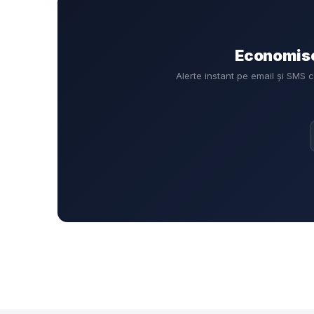
Economiseș
Alerte instant pe email și SMS 