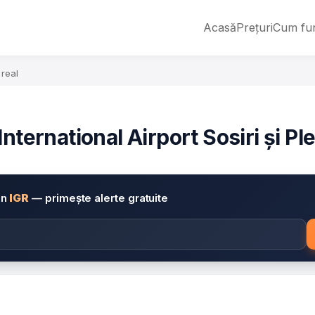
Acasă
Prețuri
Cum fu
 real
nternational Airport Sosiri și Ple
in
IGR
— primește alerte gratuite