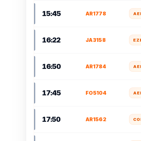
15:45
AR1778
AE
16:22
JA3158
EZ
16:50
AR1784
AE
17:45
FO5104
AE
17:50
AR1562
CO