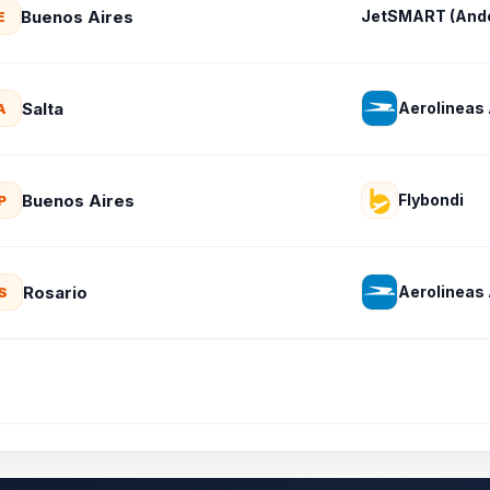
Buenos Aires
JetSMART (Ande
E
Salta
Aerolineas
A
Buenos Aires
Flybondi
P
Rosario
Aerolineas
S