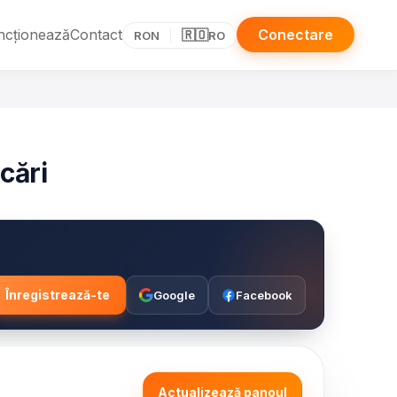
ncționează
Contact
Conectare
🇷🇴
RON
RO
cări
Înregistrează-te
Google
Facebook
Actualizează panoul