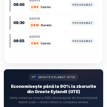
QQ903
09:00
PROGRAMAT
CNS
Cairns
QQ926
09:30
PROGRAMAT
DRW
Darwin
QQ905
09:55
PROGRAMAT
CNS
Cairns
GROOTE EYLANDT (GTE)
Economisește până la 90% la zborurile
din Groote Eylandt (GTE)
Alerte instant pe email și SMS când prețurile din Groote Eylandt
Airport scad — rezervi direct cu compania aeriană.