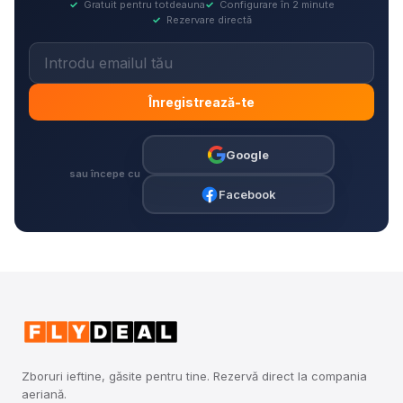
✓
Gratuit pentru totdeauna
✓
Configurare în 2 minute
✓
Rezervare directă
Înregistrează-te
Google
sau începe cu
Facebook
Zboruri ieftine, găsite pentru tine. Rezervă direct la compania
aeriană.