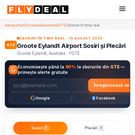
Aeroporturi
/
Oceania
/
Australia
/
GTE
/
Zboruri în timp real
ZBORURI ÎN TIMP REAL · 10 AUGUST 2026
Groote Eylandt Airport Sosiri și Plecări
GTE
Groote Eylandt, Australia · YGTE
Economisește până la
90%
la zborurile din
GTE
—
primește alerte gratuite
Înregistrează-te
Google
Facebook
Sosiri
Plecări
7
7