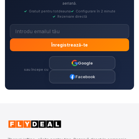
aeriană.
✓
Gratuit pentru totdeauna
✓
Configurare în 2 minute
✓
Rezervare directă
Înregistrează-te
Google
sau începe cu
Facebook