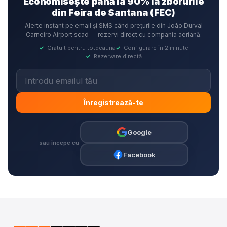
Economisește până la 90% la zborurile
din Feira de Santana (FEC)
Alerte instant pe email și SMS când prețurile din João Durval
Carneiro Airport scad — rezervi direct cu compania aeriană.
✓
Gratuit pentru totdeauna
✓
Configurare în 2 minute
✓
Rezervare directă
Înregistrează-te
Google
sau începe cu
Facebook