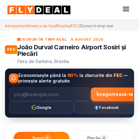
Aeroporturi
/
America de Sud
/
Brazilia
/
FEC
/
Zboruri în timp real
ZBORURI ÎN TIMP REAL · 9 AUGUST 2026
João Durval Carneiro Airport Sosiri și
FEC
Plecări
Feira de Santana, Brazilia
Economisește până la
90%
la zborurile din
FEC
—
primește alerte gratuite
Înregistrează-te
Google
Facebook
Sosiri
Plecări
0
0