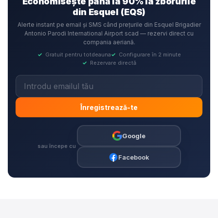
Economisește până la 90% la zborurile
din Esquel (EQS)
Alerte instant pe email și SMS când prețurile din Esquel Brigadier
Antonio Parodi International Airport scad — rezervi direct cu
compania aeriană.
✓
Gratuit pentru totdeauna
✓
Configurare în 2 minute
✓
Rezervare directă
Înregistrează-te
Google
sau începe cu
Facebook