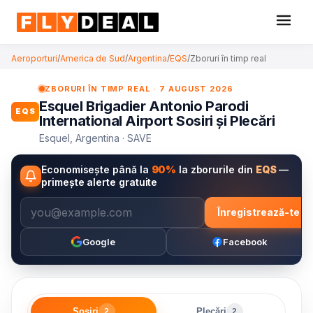
Aeroporturi
/
America de Sud
/
Argentina
/
EQS
/
Zboruri în timp real
ZBORURI ÎN TIMP REAL · 7 AUGUST 2026
Esquel Brigadier Antonio Parodi
EQS
International Airport Sosiri și Plecări
Esquel, Argentina · SAVE
Economisește până la
90%
la zborurile din
EQS
—
primește alerte gratuite
Înregistrează-te
Google
Facebook
Sosiri
Plecări
2
2