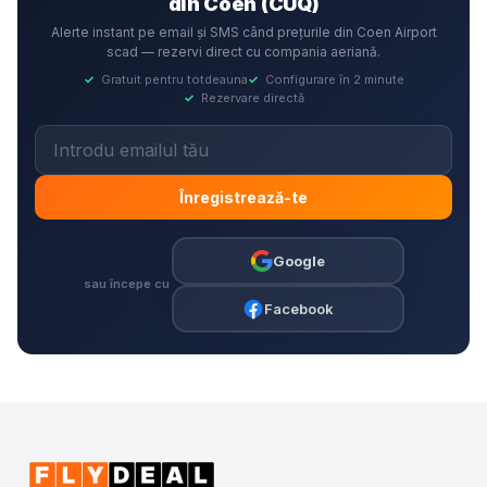
din Coen (CUQ)
Alerte instant pe email și SMS când prețurile din Coen Airport
scad — rezervi direct cu compania aeriană.
✓
Gratuit pentru totdeauna
✓
Configurare în 2 minute
✓
Rezervare directă
Înregistrează-te
Google
sau începe cu
Facebook