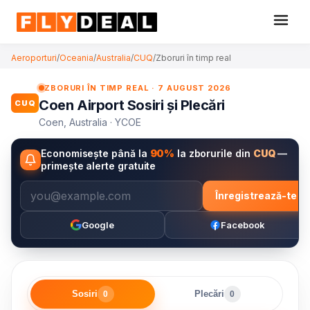
Aeroporturi
/
Oceania
/
Australia
/
CUQ
/
Zboruri în timp real
ZBORURI ÎN TIMP REAL · 7 AUGUST 2026
Coen Airport Sosiri și Plecări
CUQ
Coen, Australia · YCOE
Economisește până la
90%
la zborurile din
CUQ
—
primește alerte gratuite
Înregistrează-te
Google
Facebook
Sosiri
Plecări
0
0