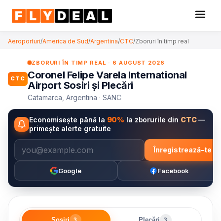
Aeroporturi
/
America de Sud
/
Argentina
/
CTC
/
Zboruri în timp real
ZBORURI ÎN TIMP REAL · 6 AUGUST 2026
Coronel Felipe Varela International
CTC
Airport Sosiri și Plecări
Catamarca, Argentina · SANC
Economisește până la
90%
la zborurile din
CTC
—
primește alerte gratuite
Înregistrează-te
Google
Facebook
Sosiri
Plecări
3
3