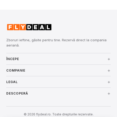
Zboruri ieftine, găsite pentru tine. Rezervă direct la compania
aeriană.
ÎNCEPE
Conectare
COMPANIE
Despre noi
LEGAL
Prețuri
Termeni și condiții
DESCOPERĂ
Securitate
Cum funcționează
Aeroporturi
Politica de confidențialitate
Contact
© 2026 flydeal.ro. Toate drepturile rezervate.