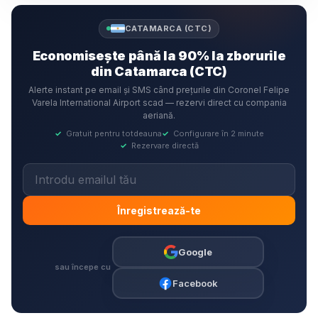
CATAMARCA (CTC)
Economisește până la 90% la zborurile
din Catamarca (CTC)
Alerte instant pe email și SMS când prețurile din Coronel Felipe
Varela International Airport scad — rezervi direct cu compania
aeriană.
✓
Gratuit pentru totdeauna
✓
Configurare în 2 minute
✓
Rezervare directă
Înregistrează-te
Google
sau începe cu
Facebook