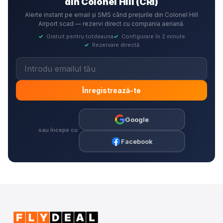
din Colonel Hill (CRI)
Alerte instant pe email și SMS când prețurile din Colonel Hill
Airport scad — rezervi direct cu compania aeriană.
✓
Gratuit pentru totdeauna
✓
Configurare în 2 minute
✓
Rezervare directă
Înregistrează-te
Google
sau începe cu
Facebook