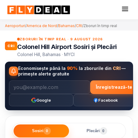
Aeroporturi
/
America de Nord
/
Bahamas
/
CRI
/
Zboruri în timp real
ZBORURI ÎN TIMP REAL · 9 AUGUST 2026
Colonel Hill Airport Sosiri și Plecări
CRI
Colonel Hill, Bahamas · MYCI
Economisește până la
90%
la zborurile din
CRI
—
primește alerte gratuite
Înregistrează-te
Google
Facebook
Sosiri
Plecări
0
0