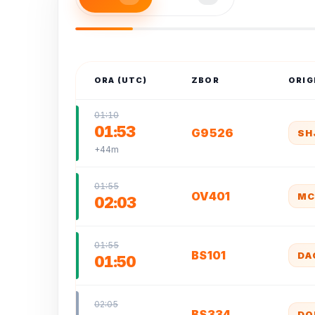
ORA (UTC)
ZBOR
ORIG
01:10
01:53
G9526
SH
+44m
01:55
OV401
MC
02:03
01:55
BS101
DA
01:50
02:05
BS334
DO