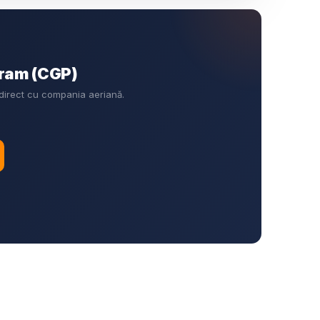
gram (CGP)
 direct cu compania aeriană.