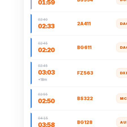
01:59
02:40
2A411
DA
02:33
02:45
BG611
DA
02:20
02:45
03:03
FZ563
DX
+18m
02:55
BS322
MC
02:50
04:15
BG128
AU
03:58