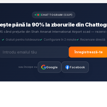
CHATTOGRAM (CGP)
ște până la 90% la zborurile din Chatto
SMS când prețurile din Shah Amanat International Airport scad — rezervi
✓
Gratuit pentru totdeauna
✓
Configurare în 2 minute
✓
Rezervare directă
Înregistrează-te
Google
Facebook
sau începe cu