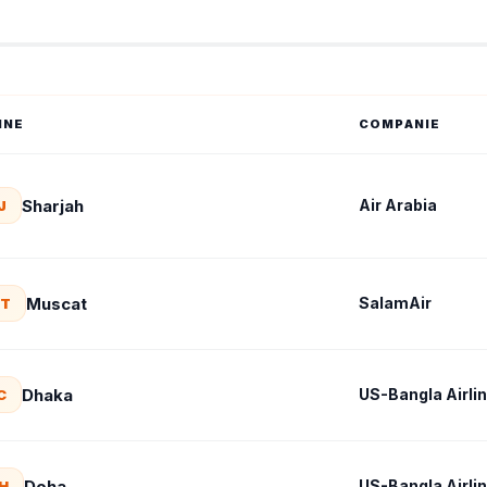
INE
COMPANIE
Sharjah
Air Arabia
J
Muscat
SalamAir
T
Dhaka
US-Bangla Airli
C
Doha
US-Bangla Airli
H