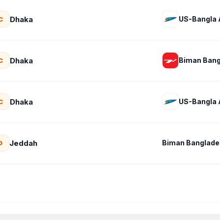
Dhaka
US-Bangla A
C
Dhaka
Biman Bang
C
Dhaka
US-Bangla A
C
Jeddah
Biman Banglades
D