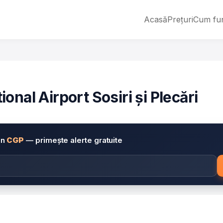
Acasă
Prețuri
Cum fu
nal Airport Sosiri și Plecări
in
CGP
— primește alerte gratuite