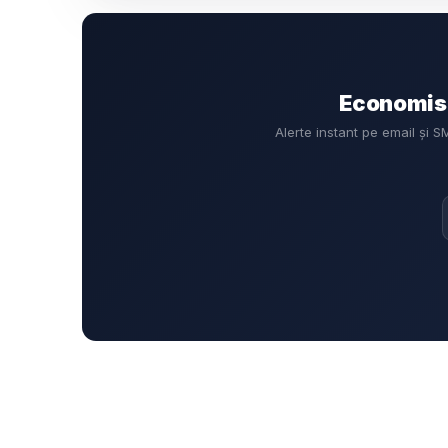
Economise
Alerte instant pe email și 