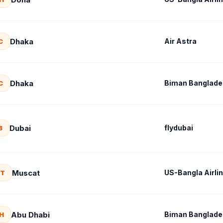
Dhaka
Air Astra
C
Dhaka
Biman Banglades
C
Dubai
flydubai
B
Muscat
US-Bangla Airli
T
Abu Dhabi
Biman Banglades
H