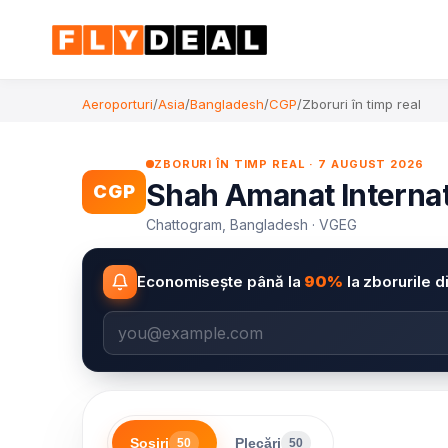
Aeroporturi
/
Asia
/
Bangladesh
/
CGP
/
Zboruri în timp real
ZBORURI ÎN TIMP REAL · 7 AUGUST 2026
Shah Amanat Internatio
CGP
Chattogram, Bangladesh · VGEG
Economisește până la
90%
la zborurile d
Sosiri
Plecări
50
50