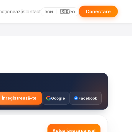
ncționează
Contact
Conectare
🇷🇴
RON
RO
Înregistrează-te
Google
Facebook
Actualizează panoul