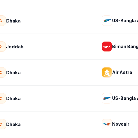
Dhaka
US-Bangla A
C
Jeddah
Biman Bang
D
Dhaka
Air Astra
C
Dhaka
US-Bangla A
C
Dhaka
Novoair
C