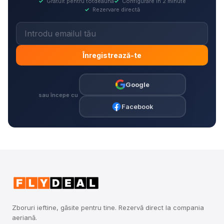
✓
Gratuit pentru totdeauna
✓
Configurare în 2 minute
✓
Rezervare directă
Înregistrează-te
Google
sau începe cu
Facebook
Zboruri ieftine, găsite pentru tine. Rezervă direct la compania
aeriană.