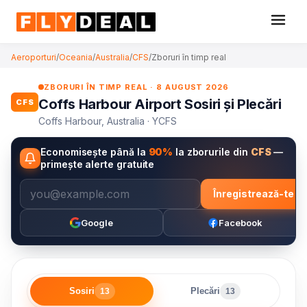
Aeroporturi
/
Oceania
/
Australia
/
CFS
/
Zboruri în timp real
ZBORURI ÎN TIMP REAL · 8 AUGUST 2026
Coffs Harbour Airport Sosiri și Plecări
CFS
Coffs Harbour, Australia · YCFS
Economisește până la
90%
la zborurile din
CFS
—
primește alerte gratuite
Înregistrează-te
Google
Facebook
Sosiri
Plecări
13
13