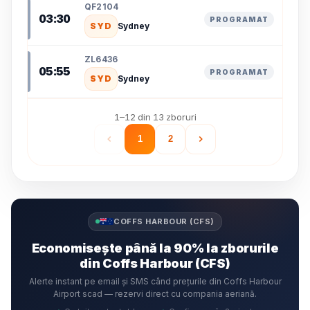
QF2104
03:30
PROGRAMAT
SYD
Sydney
ZL6436
05:55
PROGRAMAT
SYD
Sydney
1–12 din 13 zboruri
1
2
COFFS HARBOUR (CFS)
Economisește până la 90% la zborurile
din Coffs Harbour (CFS)
Alerte instant pe email și SMS când prețurile din Coffs Harbour
Airport scad — rezervi direct cu compania aeriană.