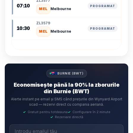
ZL3577
07:10
PROGRAMAT
MEL
Melbourne
ZL3579
10:30
PROGRAMAT
MEL
Melbourne
BURNIE (BWT)
Economisește până la 90% la zborurile
din Burnie (BWT)
Alerte instant pe email și SMS când prețurile din Wynyard Airport
scad — rezervi direct cu compania aeriană.
✓
Gratuit pentru totdeauna
✓
Configurare în 2 minute
✓
Rezervare directă