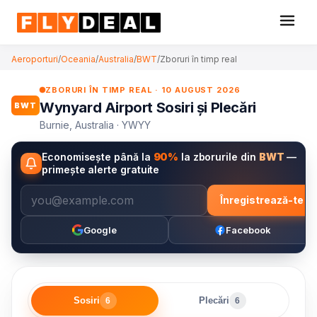
Aeroporturi
/
Oceania
/
Australia
/
BWT
/
Zboruri în timp real
ZBORURI ÎN TIMP REAL · 10 AUGUST 2026
Wynyard Airport Sosiri și Plecări
BWT
Burnie, Australia · YWYY
Economisește până la
90%
la zborurile din
BWT
—
primește alerte gratuite
Înregistrează-te
Google
Facebook
Sosiri
Plecări
6
6