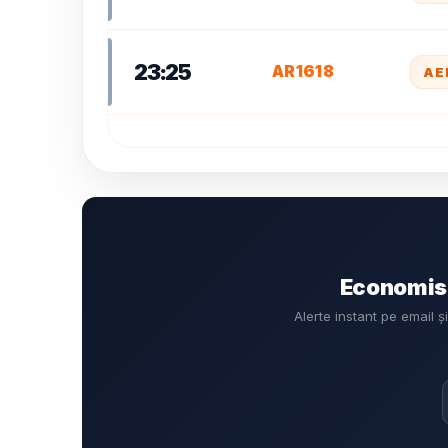
23:25
AR1618
AE
Economise
Alerte instant pe email 