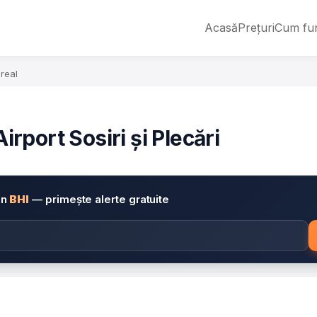
Acasă
Prețuri
Cum fu
 real
port Sosiri și Plecări
in
BHI
— primește alerte gratuite