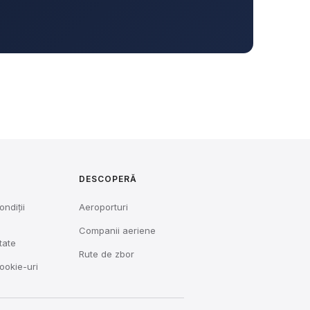
DESCOPERĂ
ondiții
Aeroporturi
Companii aeriene
tate
Rute de zbor
cookie-uri