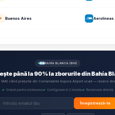
Buenos Aires
Aerolineas
P
BAHÍA BLANCA (BHI)
ște până la 90% la zborurile din Bahía Bl
și SMS când prețurile din Comandante Espora Airport scad — rezervi di
✓
Gratuit pentru totdeauna
✓
Configurare în 2 minute
✓
Rezervare directă
Înregistrează-te