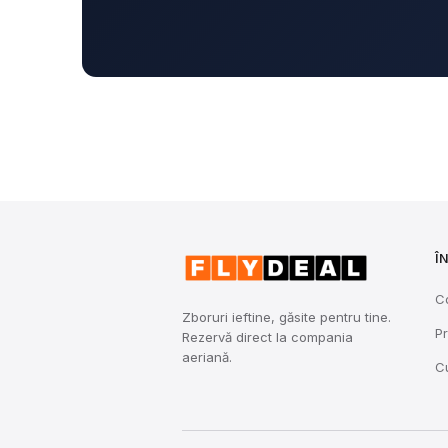
Î
C
Zboruri ieftine, găsite pentru tine.
Pr
Rezervă direct la compania
aeriană.
C