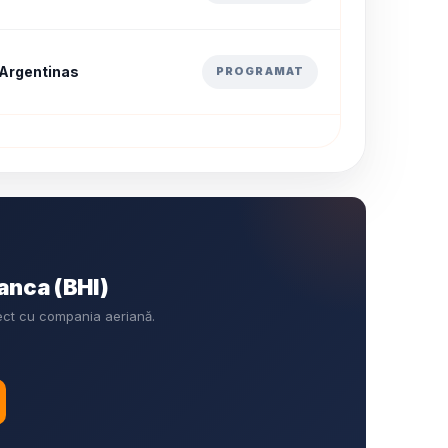
 Argentinas
PROGRAMAT
anca (BHI)
rect cu compania aeriană.