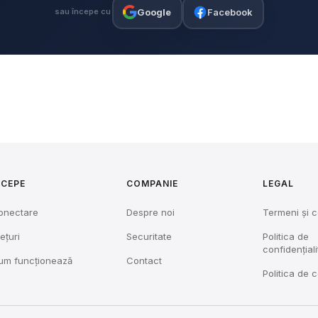
Google
Facebook
sau începe cu
NCEPE
COMPANIE
LEGAL
onectare
Despre noi
Termeni și c
ețuri
Securitate
Politica de
confidențiali
um funcționează
Contact
Politica de 