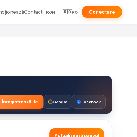
ncționează
Contact
Conectare
🇷🇴
RON
RO
Înregistrează-te
Google
Facebook
Actualizează panoul