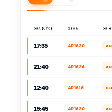
ORA (UTC)
ZBOR
ORIG
17:35
AR1620
AE
21:40
AR1624
AE
12:40
AR1616
EZ
15:45
AR1620
AE