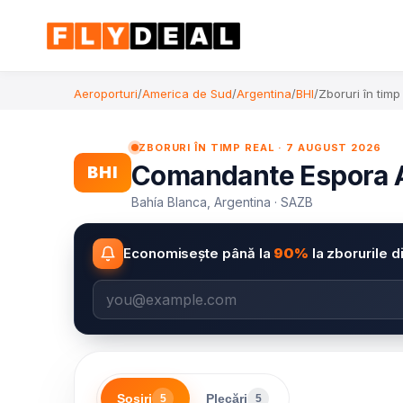
Aeroporturi
/
America de Sud
/
Argentina
/
BHI
/
Zboruri în timp
ZBORURI ÎN TIMP REAL · 7 AUGUST 2026
Comandante Espora Air
BHI
Bahía Blanca, Argentina · SAZB
Economisește până la
90%
la zborurile d
Sosiri
Plecări
5
5