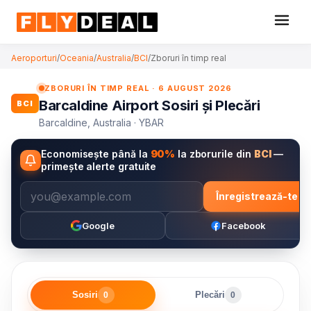
Aeroporturi
/
Oceania
/
Australia
/
BCI
/
Zboruri în timp real
ZBORURI ÎN TIMP REAL · 6 AUGUST 2026
Barcaldine Airport Sosiri și Plecări
BCI
Barcaldine, Australia · YBAR
Economisește până la
90%
la zborurile din
BCI
—
primește alerte gratuite
Înregistrează-te
Google
Facebook
Sosiri
Plecări
0
0