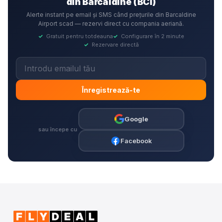
din Barcaldine (BCI)
Alerte instant pe email și SMS când prețurile din Barcaldine
Airport scad — rezervi direct cu compania aeriană.
✓
Gratuit pentru totdeauna
✓
Configurare în 2 minute
✓
Rezervare directă
Înregistrează-te
Google
sau începe cu
Facebook