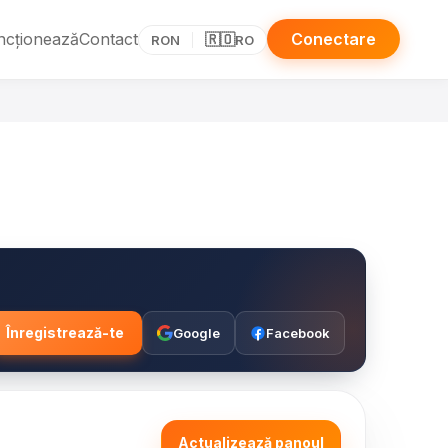
ncționează
Contact
Conectare
🇷🇴
RON
RO
Înregistrează-te
Google
Facebook
Actualizează panoul