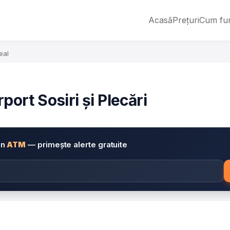
Acasă
Prețuri
Cum fu
eal
port Sosiri și Plecări
in
ATM
— primește alerte gratuite