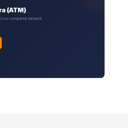
ira (ATM)
ect cu compania aeriană.