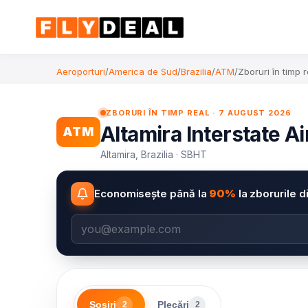
Aeroporturi
/
America de Sud
/
Brazilia
/
ATM
/
Zboruri în timp r
ZBORURI ÎN TIMP REAL · 7 AUGUST 2026
Altamira Interstate Air
ATM
Altamira, Brazilia · SBHT
Economisește până la
90%
la zborurile d
Sosiri
Plecări
2
2