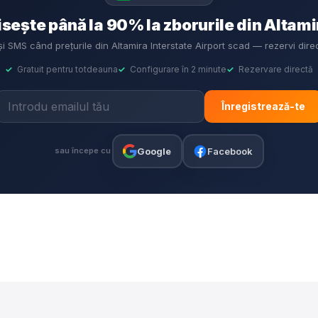
ește până la 90% la zborurile din Altam
 și SMS când prețurile din Altamira Interstate Airport scad — rezervi dir
✓
Gratuit pentru totdeauna
✓
Configurare în 2 minute
✓
Rezervare directă
Înregistrează-te
Google
Facebook
sau începe cu