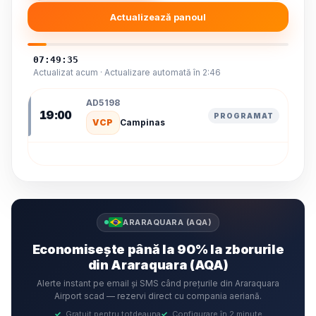
Actualizează panoul
07:49:35
Actualizat acum · Actualizare automată în 2:46
AD5198
19:00
PROGRAMAT
VCP
Campinas
ARARAQUARA (AQA)
Economisește până la 90% la zborurile
din Araraquara (AQA)
Alerte instant pe email și SMS când prețurile din Araraquara
Airport scad — rezervi direct cu compania aeriană.
✓
Gratuit pentru totdeauna
✓
Configurare în 2 minute