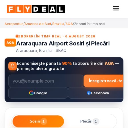
Aeroporturi
/
America de Sud
/
Brazilia
/
AQA
/
Zboruri în timp real
ZBORURI ÎN TIMP REAL · 6 AUGUST 2026
Araraquara Airport Sosiri și Plecări
AQA
Araraquara, Brazilia · SBAQ
Economisește până la
90%
la zborurile din
AQA
—
primește alerte gratuite
Înregistrează-te
Google
Facebook
Sosiri
Plecări
1
1