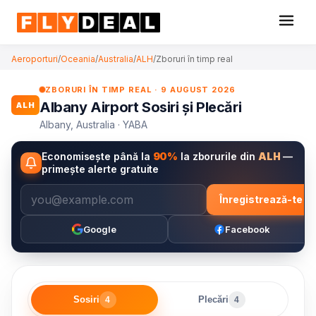
Aeroporturi
/
Oceania
/
Australia
/
ALH
/
Zboruri în timp real
ZBORURI ÎN TIMP REAL · 9 AUGUST 2026
Albany Airport Sosiri și Plecări
ALH
Albany, Australia · YABA
Economisește până la
90%
la zborurile din
ALH
—
primește alerte gratuite
Înregistrează-te
Google
Facebook
Sosiri
Plecări
4
4