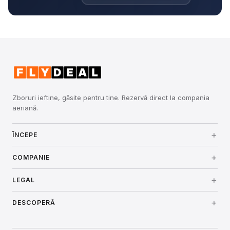
Zboruri ieftine, găsite pentru tine. Rezervă direct la compania
aeriană.
ÎNCEPE
Conectare
COMPANIE
Despre noi
LEGAL
Prețuri
Termeni și condiții
DESCOPERĂ
Securitate
Cum funcționează
Aeroporturi
Politica de confidențialitate
Contact