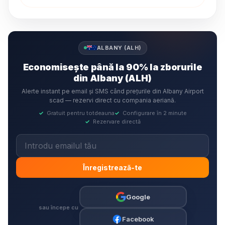
ALBANY (ALH)
Economisește până la 90% la zborurile
din Albany (ALH)
Alerte instant pe email și SMS când prețurile din Albany Airport
scad — rezervi direct cu compania aeriană.
✓
Gratuit pentru totdeauna
✓
Configurare în 2 minute
✓
Rezervare directă
Înregistrează-te
Google
sau începe cu
Facebook