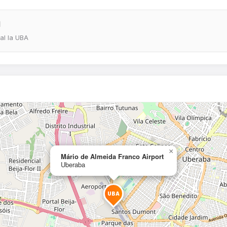
l
eal la UBA
×
Mário de Almeida Franco Airport
Uberaba
UBA