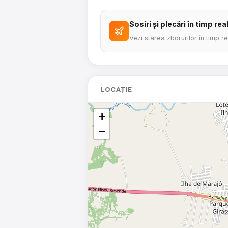
Sosiri și plecări în timp rea
Vezi starea zborurilor în timp r
LOCAȚIE
+
−