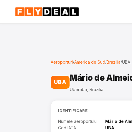
Aeroporturi
/
America de Sud
/
Brazilia
/
UBA
Mário de Almei
UBA
Uberaba, Brazilia
IDENTIFICARE
Numele aeroportului
Mário de Alm
Cod IATA
UBA