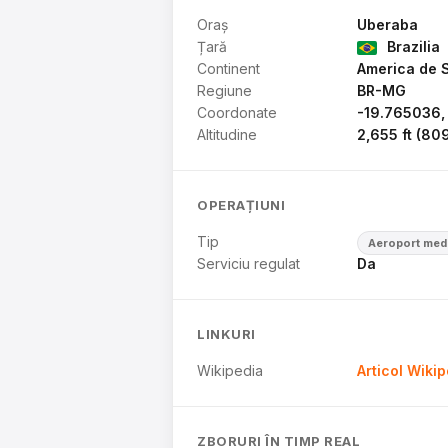
Oraș
Uberaba
Țară
Brazilia
Continent
America de 
Regiune
BR-MG
Coordonate
-19.765036,
Altitudine
2,655 ft (80
OPERAȚIUNI
Tip
Aeroport med
Serviciu regulat
Da
LINKURI
Wikipedia
Articol Wiki
ZBORURI ÎN TIMP REAL