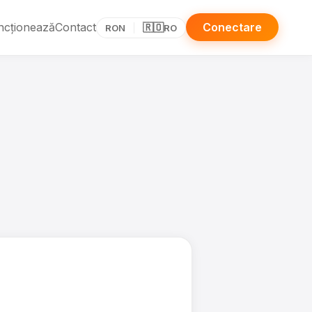
ncționează
Contact
Conectare
🇷🇴
RON
RO