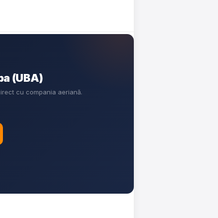
ba (UBA)
direct cu compania aeriană.