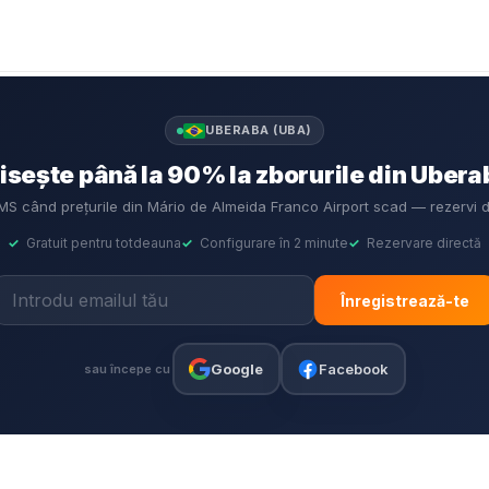
UBERABA (UBA)
sește până la 90% la zborurile din Ubera
 SMS când prețurile din Mário de Almeida Franco Airport scad — rezervi 
✓
Gratuit pentru totdeauna
✓
Configurare în 2 minute
✓
Rezervare directă
Înregistrează-te
Google
Facebook
sau începe cu