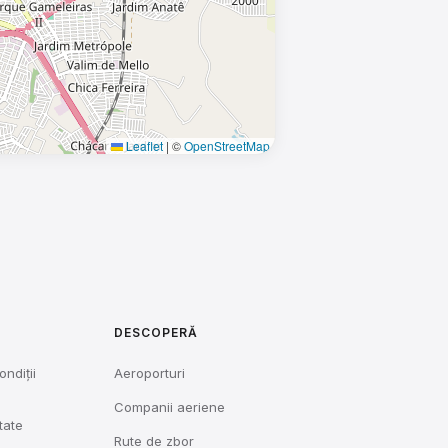
Leaflet
|
©
OpenStreetMap
DESCOPERĂ
ondiții
Aeroporturi
Companii aeriene
tate
Rute de zbor