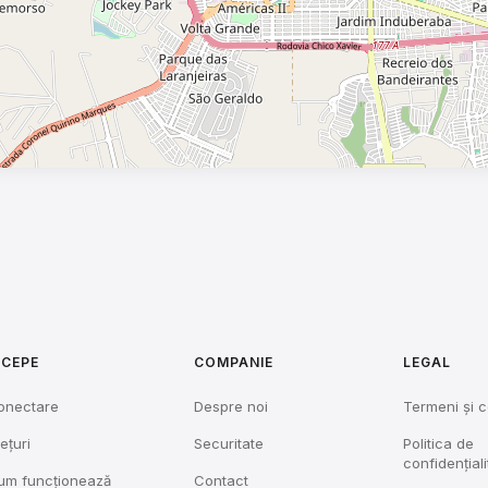
NCEPE
COMPANIE
LEGAL
onectare
Despre noi
Termeni și c
ețuri
Securitate
Politica de
confidențiali
um funcționează
Contact