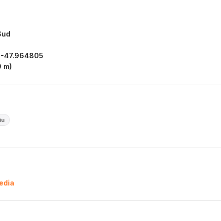
Sud
 -47.964805
9 m)
iu
pedia