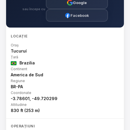
Google
sau începe cu
Facebook
LOCAȚIE
Oraș
Tucuruí
Țară
Brazilia
Continent
America de Sud
Regiune
BR-PA
Coordonate
-3.78601, -49.720299
Altitudine
830 ft (253 m)
OPERAȚIUNI