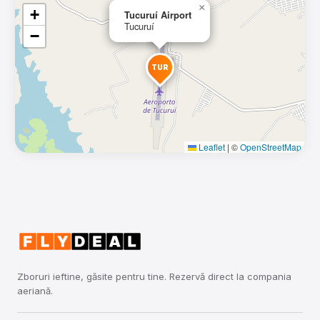
×
+
Tucuruí Airport
Tucuruí
−
TUR
Leaflet
|
©
OpenStreetMap
Zboruri ieftine, găsite pentru tine. Rezervă direct la compania
aeriană.