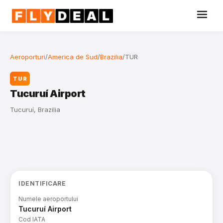
Aeroporturi
/
America de Sud
/
Brazilia
/
TUR
TUR
Tucuruí Airport
Tucuruí, Brazilia
IDENTIFICARE
Numele aeroportului
Tucuruí Airport
Cod IATA