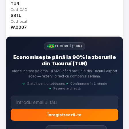
TUR
Cod ICAO
SBTU
Cod local
PA0007
TUCURUÍ (TUR)
Economisește până la 90% la zborurile
din Tucuruí (TUR)
Alerte instant pe email și SMS când prețurile din Tucuruí Airport
scad — rezervi direct cu compania aeriană.
✓
Gratuit pentru totdeauna
✓
Configurare în 2 minute
✓
Rezervare directă
Înregistrează-te