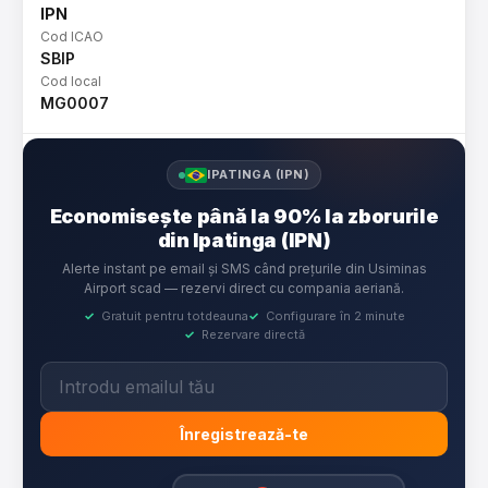
IPN
Cod ICAO
SBIP
Cod local
MG0007
IPATINGA (IPN)
Economisește până la 90% la zborurile
din Ipatinga (IPN)
Alerte instant pe email și SMS când prețurile din Usiminas
Airport scad — rezervi direct cu compania aeriană.
✓
Gratuit pentru totdeauna
✓
Configurare în 2 minute
✓
Rezervare directă
Înregistrează-te