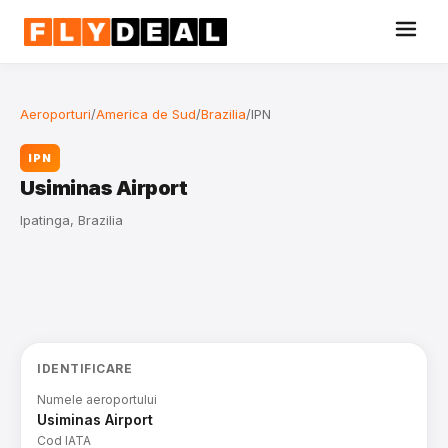
Aeroporturi
/
America de Sud
/
Brazilia
/
IPN
IPN
Usiminas Airport
Ipatinga, Brazilia
IDENTIFICARE
Numele aeroportului
Usiminas Airport
Cod IATA