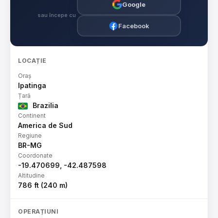
Google
sau începe cu
Facebook
LOCAȚIE
Oraș
Ipatinga
Țară
Brazilia
Continent
America de Sud
Regiune
BR-MG
Coordonate
-19.470699, -42.487598
Altitudine
786 ft (240 m)
OPERAȚIUNI