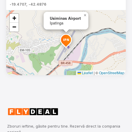
-19.4707, -42.4876
×
+
Usiminas Airport
Ipatinga
−
IPN
Leaflet
|
©
OpenStreetMap
Zboruri ieftine, găsite pentru tine. Rezervă direct la compania