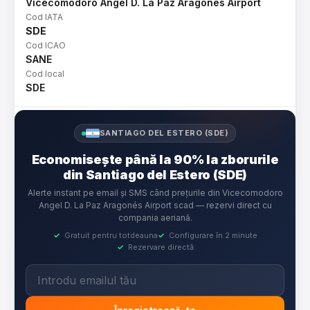
Vicecomodoro Angel D. La Paz Aragonés Airport
Cod IATA
SDE
Cod ICAO
SANE
Cod local
SDE
SANTIAGO DEL ESTERO (SDE)
Economisește până la 90% la zborurile
din Santiago del Estero (SDE)
Alerte instant pe email și SMS când prețurile din Vicecomodoro
Angel D. La Paz Aragonés Airport scad — rezervi direct cu
compania aeriană.
✓
Gratuit pentru totdeauna
✓
Configurare în 2 minute
✓
Rezervare directă