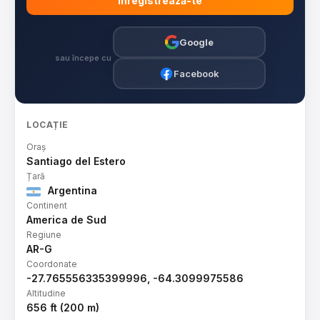
Înregistrează-te
Google
sau începe cu
Facebook
LOCAȚIE
Oraș
Santiago del Estero
Țară
Argentina
Continent
America de Sud
Regiune
AR-G
Coordonate
-27.765556335399996, -64.3099975586
Altitudine
656 ft (200 m)