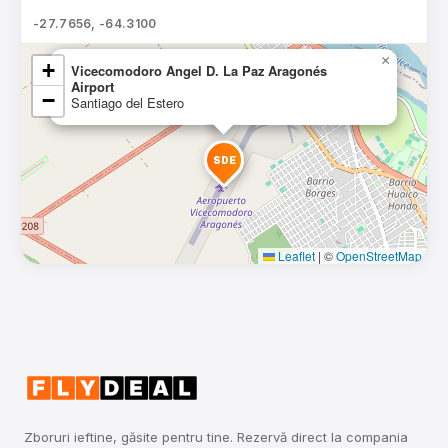
-27.7656, -64.3100
×
+
Vicecomodoro Angel D. La Paz Aragonés
Airport
−
Santiago del Estero
SDE
Leaflet
|
©
OpenStreetMap
Zboruri ieftine, găsite pentru tine. Rezervă direct la compania