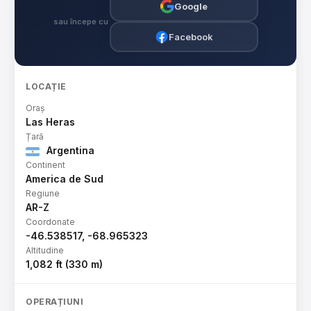
Google
sau începe cu
Facebook
LOCAȚIE
Oraș
Las Heras
Țară
Argentina
Continent
America de Sud
Regiune
AR-Z
Coordonate
-46.538517, -68.965323
Altitudine
1,082 ft (330 m)
OPERAȚIUNI