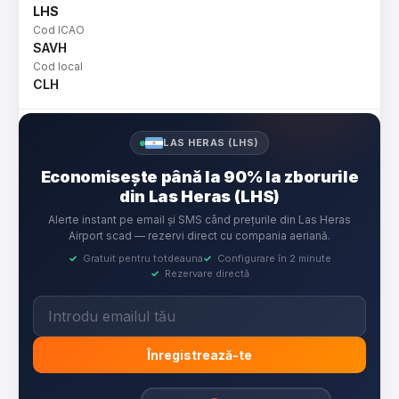
LHS
Cod ICAO
SAVH
Cod local
CLH
LAS HERAS (LHS)
Economisește până la 90% la zborurile
din Las Heras (LHS)
Alerte instant pe email și SMS când prețurile din Las Heras
Airport scad — rezervi direct cu compania aeriană.
✓
Gratuit pentru totdeauna
✓
Configurare în 2 minute
✓
Rezervare directă
Înregistrează-te