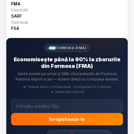
FMA
Cod ICAO
SARF
Cod local
FSA
FORMOSA (FMA)
Economisește până la 90% la zborurile
din Formosa (FMA)
Alerte instant pe email și SMS când prețurile din Formosa
National Airport scad — rezervi direct cu compania aeriană.
✓
Gratuit pentru totdeauna
✓
Configurare în 2 minute
✓
Rezervare directă
Înregistrează-te