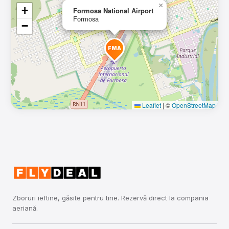
×
+
Formosa National Airport
Formosa
−
FMA
Leaflet
|
©
OpenStreetMap
Zboruri ieftine, găsite pentru tine. Rezervă direct la compania
aeriană.