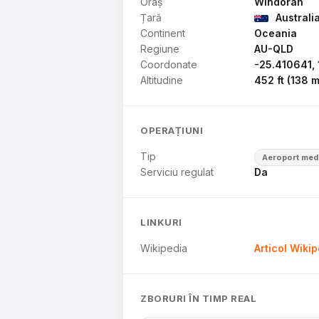
Oraș
Windorah
Țară
Australi
Continent
Oceania
Regiune
AU-QLD
Coordonate
-25.410641,
Altitudine
452 ft (138 m
OPERAȚIUNI
Tip
Aeroport med
Serviciu regulat
Da
LINKURI
Wikipedia
Articol Wiki
ZBORURI ÎN TIMP REAL