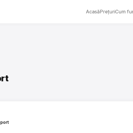
Acasă
Prețuri
Cum fu
rt
port