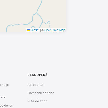
Leaflet
|
©
OpenStreetMap
DESCOPERĂ
ondiții
Aeroporturi
Companii aeriene
tate
Rute de zbor
cookie-uri