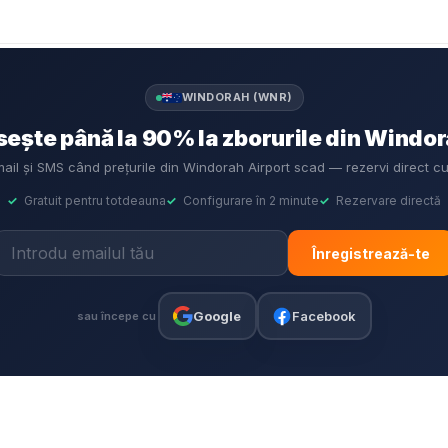
WINDORAH (WNR)
ește până la 90% la zborurile din Windo
mail și SMS când prețurile din Windorah Airport scad — rezervi direct 
✓
Gratuit pentru totdeauna
✓
Configurare în 2 minute
✓
Rezervare directă
Înregistrează-te
Google
Facebook
sau începe cu