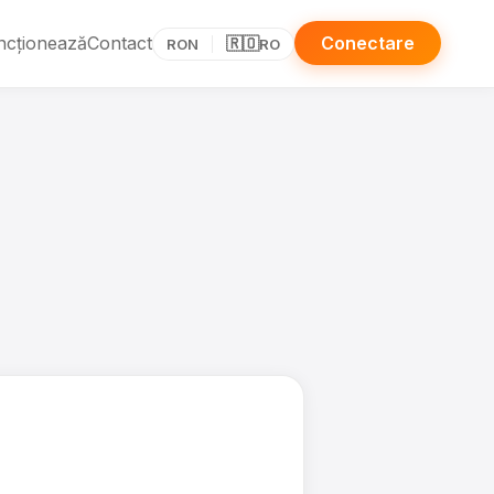
ncționează
Contact
Conectare
🇷🇴
RON
RO