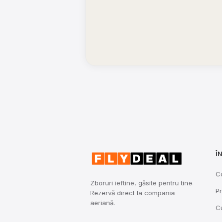
Î
C
Zboruri ieftine, găsite pentru tine.
Pr
Rezervă direct la compania
aeriană.
C