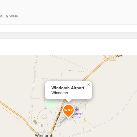
l
eal la WNR
×
Windorah Airport
Windorah
WNR