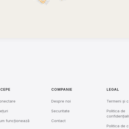
NCEPE
COMPANIE
LEGAL
onectare
Despre noi
Termeni și c
ețuri
Securitate
Politica de
confidențiali
um funcționează
Contact
Politica de 