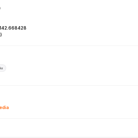
a
 142.668428
)
iu
pedia