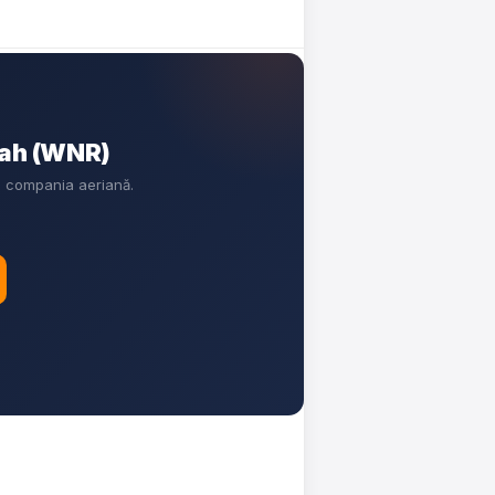
rah (WNR)
cu compania aeriană.