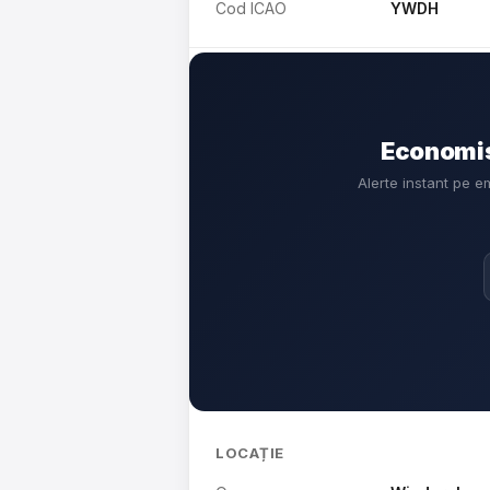
Cod ICAO
YWDH
Economis
Alerte instant pe e
LOCAȚIE