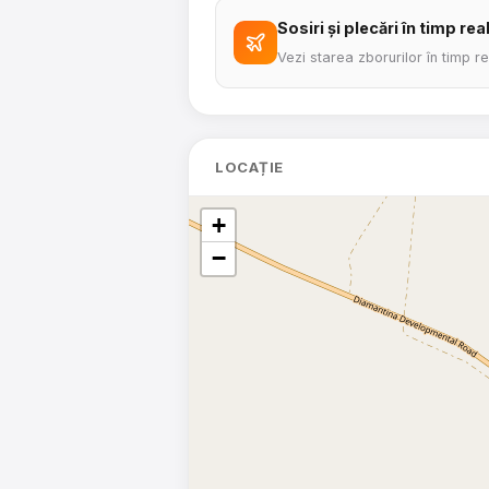
Sosiri și plecări în timp rea
Vezi starea zborurilor în timp r
LOCAȚIE
+
−