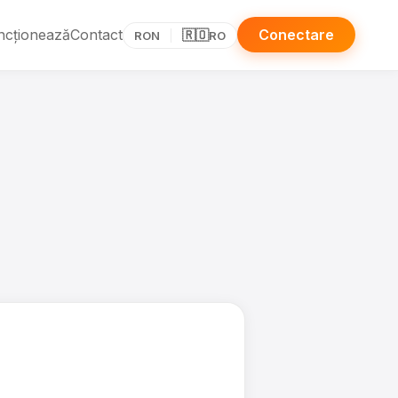
ncționează
Contact
Conectare
🇷🇴
RON
RO