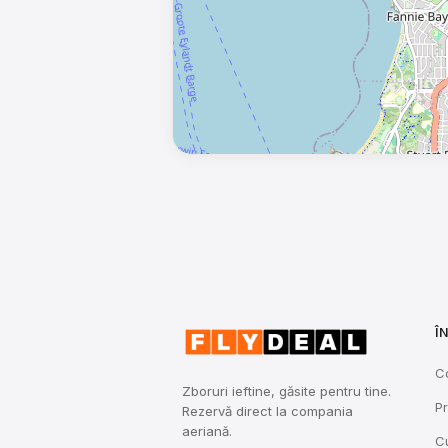
Î
C
Zboruri ieftine, găsite pentru tine.
Pr
Rezervă direct la compania
aeriană.
C