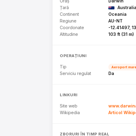
Oraș
Darwin
Țară
Australi
Continent
Oceania
Regiune
AU-NT
Coordonate
-12.41497, 1
Altitudine
103 ft (31 m)
OPERAȚIUNI
Tip
Aeroport mar
Serviciu regulat
Da
LINKURI
Site web
www.darwina
Wikipedia
Articol Wiki
ZBORURI ÎN TIMP REAL