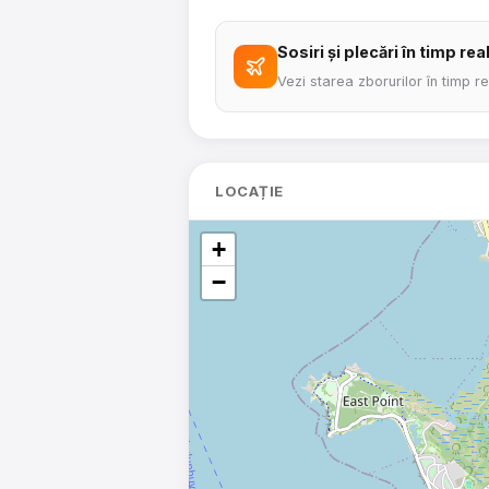
Sosiri și plecări în timp rea
Vezi starea zborurilor în timp r
LOCAȚIE
+
−