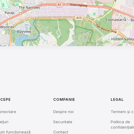
NCEPE
COMPANIE
LEGAL
onectare
Despre noi
Termeni și c
ețuri
Securitate
Politica de
confidențiali
um funcționează
Contact