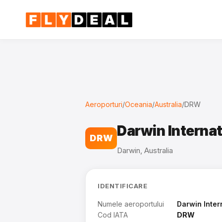
Aeroporturi
/
Oceania
/
Australia
/
DRW
Darwin Internat
DRW
Darwin, Australia
IDENTIFICARE
Numele aeroportului
Darwin Inter
Cod IATA
DRW