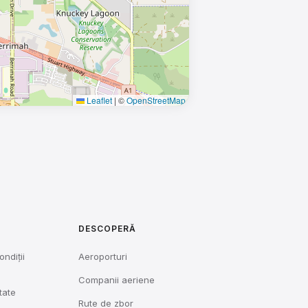
Leaflet
|
©
OpenStreetMap
DESCOPERĂ
ondiții
Aeroporturi
Companii aeriene
tate
Rute de zbor