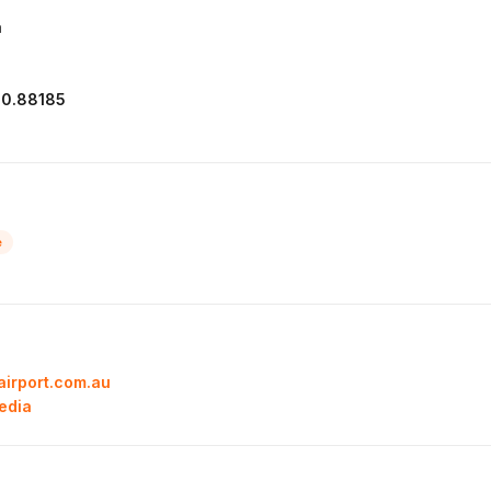
a
30.88185
e
irport.com.au
pedia