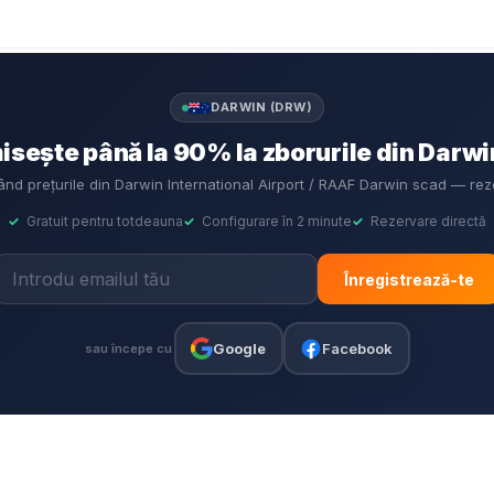
DARWIN (DRW)
sește până la 90% la zborurile din Darw
când prețurile din Darwin International Airport / RAAF Darwin scad — rez
✓
Gratuit pentru totdeauna
✓
Configurare în 2 minute
✓
Rezervare directă
Înregistrează-te
Google
Facebook
sau începe cu