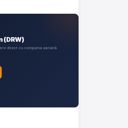
in (DRW)
ervi direct cu compania aeriană.