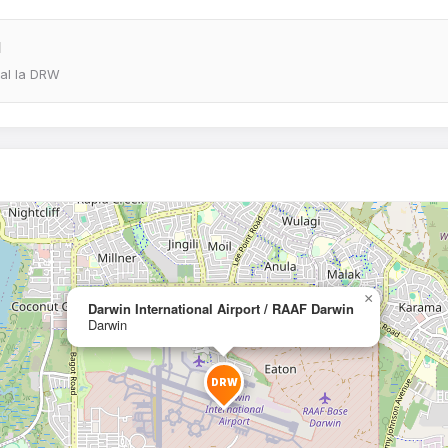
l
eal la DRW
×
Darwin International Airport / RAAF Darwin
Darwin
DRW