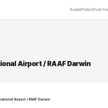
Acasă
Prețuri
Cum fu
ional Airport / RAAF Darwin
national Airport / RAAF Darwin