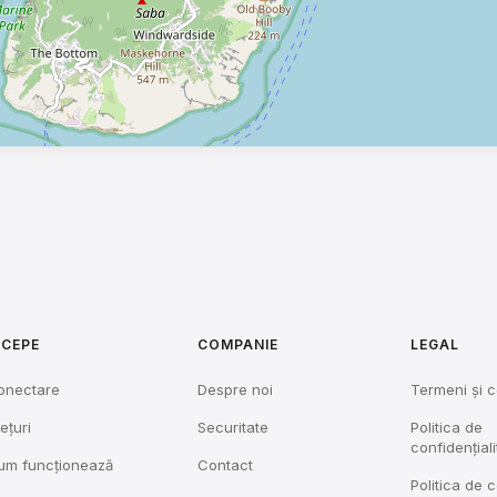
NCEPE
COMPANIE
LEGAL
onectare
Despre noi
Termeni și c
ețuri
Securitate
Politica de
confidențiali
um funcționează
Contact
Politica de 