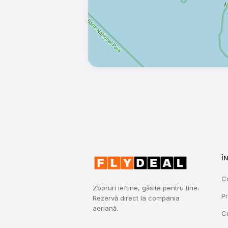
Î
C
Zboruri ieftine, găsite pentru tine.
Pr
Rezervă direct la compania
aeriană.
C