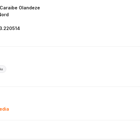
 Caraibe Olandeze
Nord
63.220514
iu
pedia