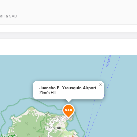
l
eal la SAB
×
Juancho E. Yrausquin Airport
Zion's Hill
SAB