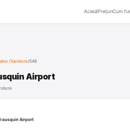
Acasă
Prețuri
Cum fu
raibe Olandeze
/
SAB
usquin Airport
landeze
rausquin Airport