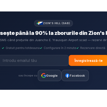
ZION'S HILL (SAB)
ește până la 90% la zborurile din Zion's H
i SMS când prețurile din Juancho E. Yrausquin Airport scad — rezervi d
✓
Gratuit pentru totdeauna
✓
Configurare în 2 minute
✓
Rezervare directă
Înregistrează-te
Google
Facebook
sau începe cu