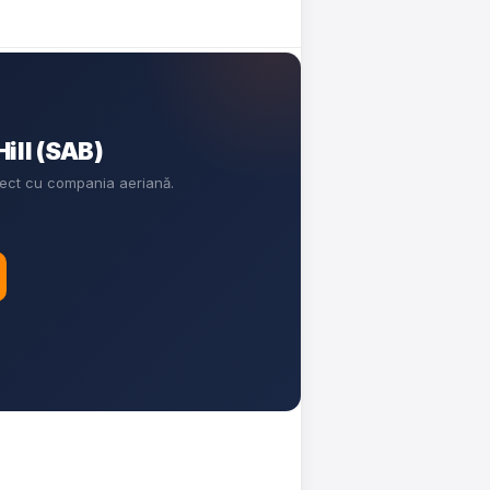
ill (SAB)
irect cu compania aeriană.