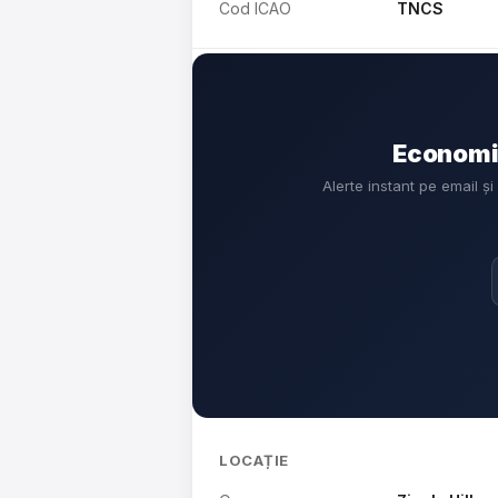
Cod ICAO
TNCS
Economis
Alerte instant pe email ș
LOCAȚIE