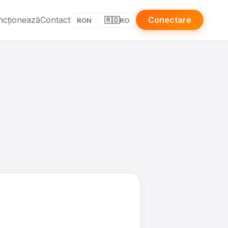
ncționează
Contact
Conectare
🇷🇴
RON
RO