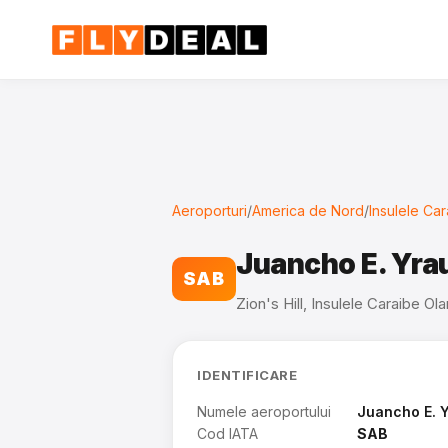
Aeroporturi
/
America de Nord
/
Insulele Ca
Juancho E. Yra
SAB
Zion's Hill, Insulele Caraibe O
IDENTIFICARE
Numele aeroportului
Juancho E. Y
Cod IATA
SAB