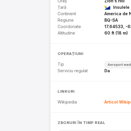
Oraș
Zion's Hill
Țară
Insulele
Continent
America de 
Regiune
BQ-SA
Coordonate
17.64533, -
Altitudine
60 ft (18 m)
OPERAȚIUNI
Tip
Aeroport med
Serviciu regulat
Da
LINKURI
Wikipedia
Articol Wiki
ZBORURI ÎN TIMP REAL