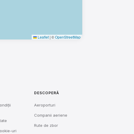
Leaflet
|
©
OpenStreetMap
DESCOPERĂ
ondiții
Aeroporturi
Companii aeriene
tate
Rute de zbor
cookie-uri