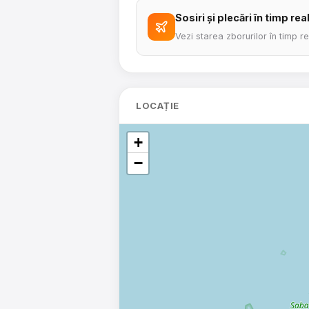
Sosiri și plecări în timp rea
Vezi starea zborurilor în timp r
LOCAȚIE
+
−