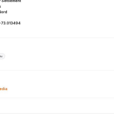
 Settlement
s
Nord
-73.013494
iu
pedia