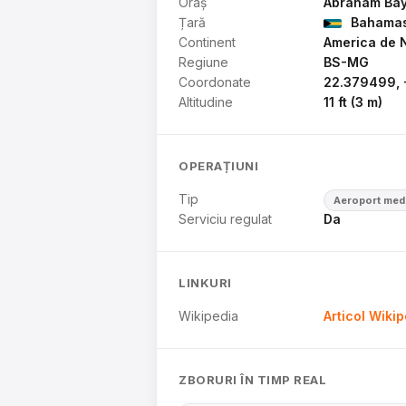
Oraș
Abraham Bay
Țară
Bahama
Continent
America de 
Regiune
BS-MG
Coordonate
22.379499, 
Altitudine
11 ft (3 m)
OPERAȚIUNI
Tip
Aeroport med
Serviciu regulat
Da
LINKURI
Wikipedia
Articol Wiki
ZBORURI ÎN TIMP REAL