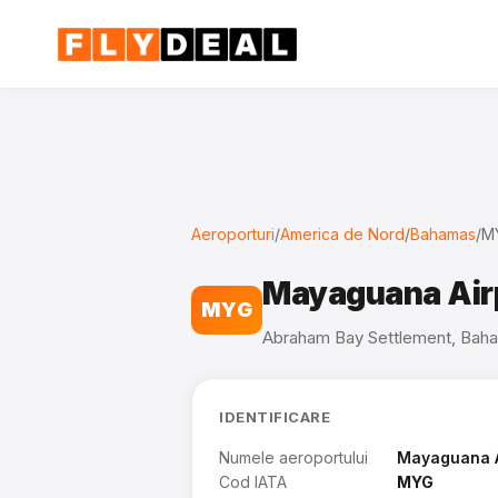
Aeroporturi
/
America de Nord
/
Bahamas
/
M
Mayaguana Air
MYG
Abraham Bay Settlement, Bah
IDENTIFICARE
Numele aeroportului
Mayaguana A
Cod IATA
MYG