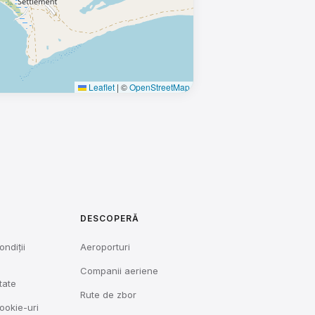
Leaflet
|
©
OpenStreetMap
DESCOPERĂ
ondiții
Aeroporturi
Companii aeriene
tate
Rute de zbor
cookie-uri