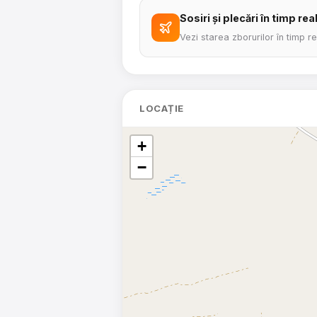
Sosiri și plecări în timp rea
Vezi starea zborurilor în timp r
LOCAȚIE
+
−