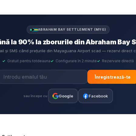
ABRAHAM BAY SETTLEMENT (MYG)
nă la 90% la zborurile din Abraham Bay 
mail și SMS când prețurile din Mayaguana Airport scad — rezervi direct 
✓
Gratuit pentru totdeauna
✓
Configurare în 2 minute
✓
Rezervare directă
Înregistrează-te
Google
Facebook
sau începe cu