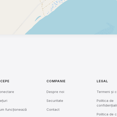
NCEPE
COMPANIE
LEGAL
onectare
Despre noi
Termeni și c
ețuri
Securitate
Politica de
confidențiali
um funcționează
Contact
Politica de 