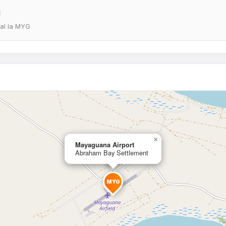
l
eal la MYG
×
Mayaguana Airport
Abraham Bay Settlement
MYG