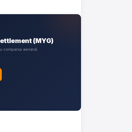
Settlement (MYG)
cu compania aeriană.