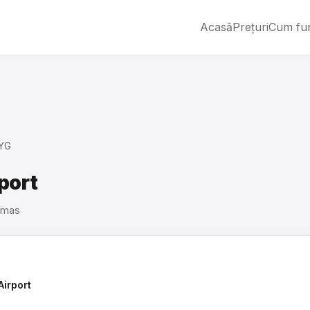
Acasă
Prețuri
Cum fu
YG
port
amas
irport