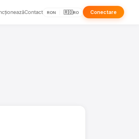
ncționează
Contact
Conectare
🇷🇴
RON
RO