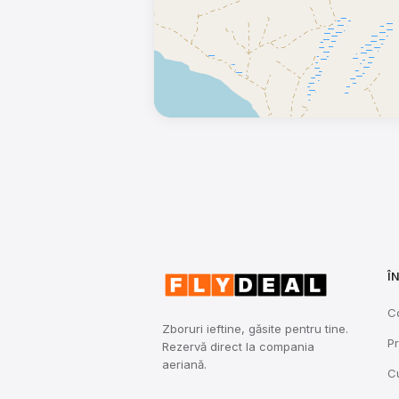
Î
C
Zboruri ieftine, găsite pentru tine.
Pr
Rezervă direct la compania
aeriană.
C