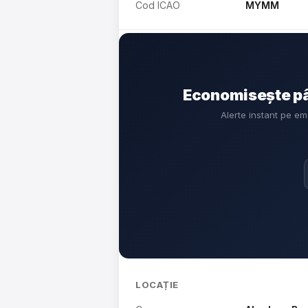
Cod ICAO
MYMM
Economisește pâ
Alerte instant pe e
LOCAȚIE