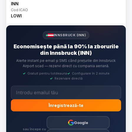
INN
Cod ICAO
LOWI
INNSBRUCK (INN)
Economisește până la 90% la zborurile
din Innsbruck (INN)
Alerte instant pe email și SMS când prețurile din Innsbruck
Airport scad — rezervi direct cu compania aeriană.
✓
Gratuit pentru totdeauna
✓
Configurare în 2 minute
✓
Rezervare directă
Înregistrează-te
Google
sau începe cu