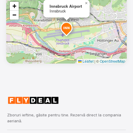
×
+
Innsbruck Airport
Innsbruck
−
INN
Leaflet
|
©
OpenStreetMap
Zboruri ieftine, găsite pentru tine. Rezervă direct la compania
aeriană.